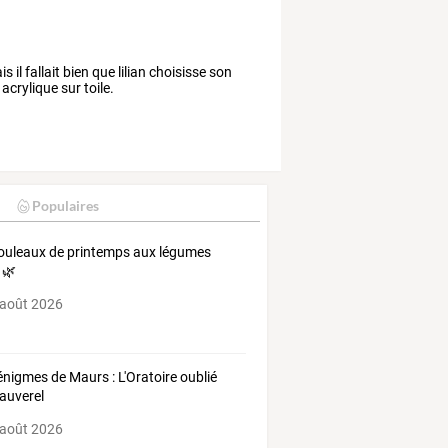
l fallait bien que lilian choisisse son
acrylique sur toile.
Populaires
ouleaux de printemps aux légumes
 🌿
 août 2026
énigmes de Maurs : L'Oratoire oublié
auverel
 août 2026