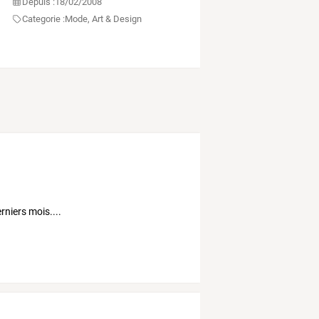
Depuis :
18/02/2008
Categorie :
Mode, Art & Design
rniers mois....