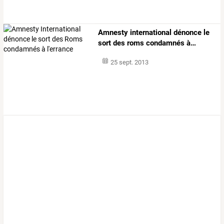
Amnesty
international
dénonce
le
sort
des
roms
condamnés
à
…
25 sept. 2013