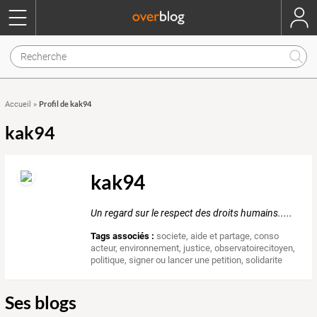
Profil de kak94
Accueil
»
kak94
kak94
Un regard sur le respect des droits humains.....
Tags associés :
societe
,
aide et partage
,
conso
acteur
,
environnement
,
justice
,
observatoirecitoyen
,
politique
,
signer ou lancer une petition
,
solidarite
Ses blogs