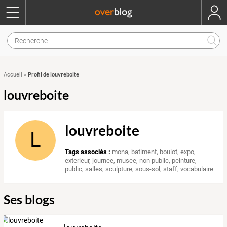
Profil de louvreboite
Accueil
»
louvreboite
louvreboite
L
Tags associés :
mona
,
batiment
,
boulot
,
expo
,
exterieur
,
journee
,
musee
,
non public
,
peinture
,
public
,
salles
,
sculpture
,
sous-sol
,
staff
,
vocabulaire
Ses blogs