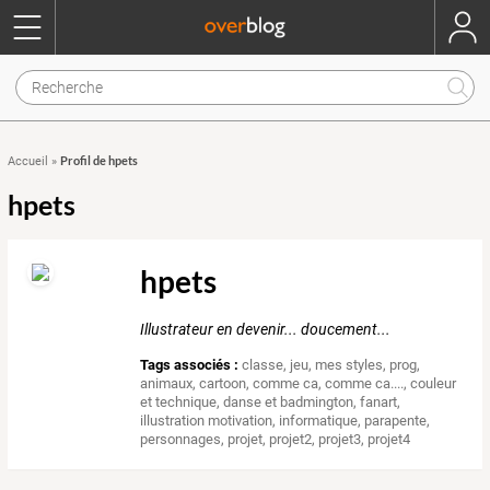
Profil de hpets
Accueil
»
hpets
hpets
Illustrateur en devenir... doucement...
Tags associés :
classe
,
jeu
,
mes styles
,
prog
,
animaux
,
cartoon
,
comme ca
,
comme ca....
,
couleur
et technique
,
danse et badmington
,
fanart
,
illustration motivation
,
informatique
,
parapente
,
personnages
,
projet
,
projet2
,
projet3
,
projet4