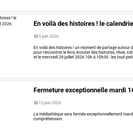
En voilà des histoires ! le calendri
5 juin 2026
En
voilà
des
histoires
!
un
moment
de
partage
autour
d
pour
rencontrer
le
livre,
écouter
des
histoires,
rêver,
s'é
et
le
mercredi
29
juillet
2026
10h
à
10h30
:
les
tout-peti
:
de
3
à
…
Fermeture exceptionnelle mardi 16
12 juin 2026
La médiathèque sera fermée exceptionnellement mardi 
compréhension.