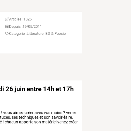
Articles :
1525
Depuis :
19/05/2011
Categorie :
Littérature, BD & Poésie
edi 26 juin entre 14h et 17h
e
!
vous
aimez
créer
avec
vos
mains
?
venez
tuces,
ses
techniques
et
son
savoir-faire.
é
!
chacun
apporte
son
matériel
venez
créer