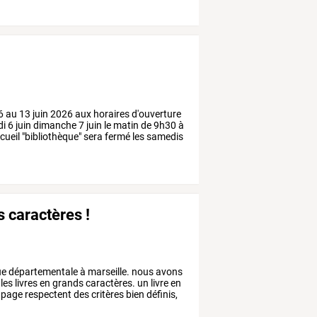
6
au
13
juin
2026
aux
horaires
d'ouverture
di
6
juin
dimanche
7
juin
le
matin
de
9h30
à
ccueil
"bibliothèque"
sera
fermé
les
samedis
 caractères !
ue
départementale
à
marseille.
nous
avons
les
livres
en
grands
caractères.
un
livre
en
page
respectent
des
critères
bien
définis,