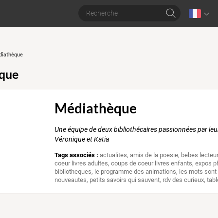
diathèque
que
Médiathèque
Une équipe de deux bibliothécaires passionnées par leur
Véronique et Katia
Tags associés :
actualites
,
amis de la poesie
,
bebes lecteu
coeur livres adultes
,
coups de coeur livres enfants
,
expos p
bibliotheques
,
le programme des animations
,
les mots sont
nouveautes
,
petits savoirs qui sauvent
,
rdv des curieux
,
tabl