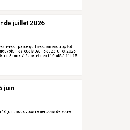
er de juillet 2026
es
livres…
parce
qu'il
n'est
jamais
trop
tôt
mouvoir...
les
jeudis
09,
16
et
23
juillet
2026
ts
de
3
mois
à
2
ans
et
demi
10h45
à
11h15
 juin
16 juin. nous vous remercions de votre