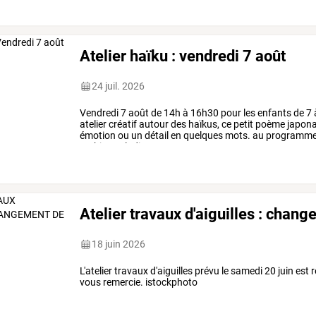
Atelier haïku : vendredi 7 août
24 juil. 2026
Vendredi
7
août
de
14h
à
16h30
pour
les
enfants
de
7
atelier
créatif
autour
des
haïkus,
ce
petit
poème
japona
émotion
ou
un
détail
en
quelques
mots.
au
programm
ambiance
ludique
et
…
Atelier travaux d'aiguilles : chan
18 juin 2026
L'atelier travaux d'aiguilles prévu le samedi 20 juin est
vous remercie. istockphoto