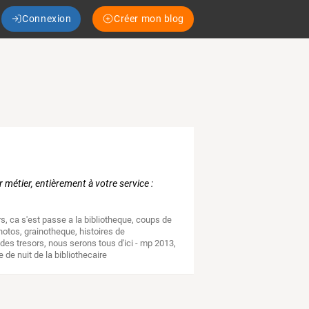
Connexion
Créer mon blog
 métier, entièrement à votre service :
rs
,
ca s'est passe a la bibliotheque
,
coups de
hotos
,
grainotheque
,
histoires de
 des tresors
,
nous serons tous d'ici - mp 2013
,
e de nuit de la bibliothecaire