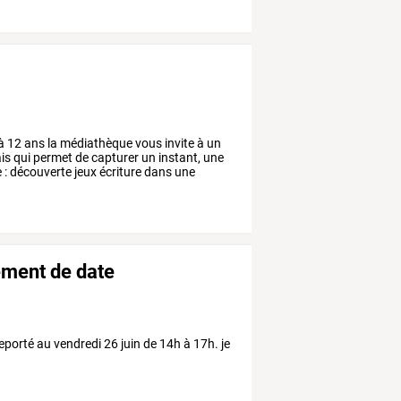
à
12
ans
la
médiathèque
vous
invite
à
un
is
qui
permet
de
capturer
un
instant,
une
e
:
découverte
jeux
écriture
dans
une
gement de date
 reporté au vendredi 26 juin de 14h à 17h. je