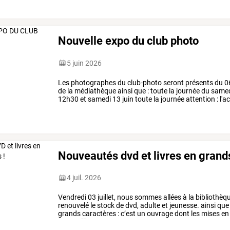
Nouvelle expo du club photo
5 juin 2026
Les
photographes
du
club-photo
seront
présents
du
0
de
la
médiathèque
ainsi
que
:
toute
la
journée
du
same
12h30
et
samedi
13
juin
toute
la
journée
attention
:
l'a
après-midi
et
…
Nouveautés dvd et livres en grands
4 juil. 2026
Vendredi
03
juillet,
nous
sommes
allées
à
la
bibliothèq
renouvelé
le
stock
de
dvd,
adulte
et
jeunesse.
ainsi
que
grands
caractères
:
c’est
un
ouvrage
dont
les
mises
en
qui
améliorent
…