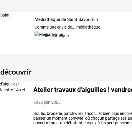
Médiathèque de Saint Savournin
Comme une envie de... médiathèque
Médiathèque
 découvrir
Atelier travaux d'aiguilles ! vendr
25 juin 2026
Boutis,
broderie,
patchwork,
tricot…
et
bien
plus
encor
passer
un
moment
convivial
où
chacun
partage
ses
as
ouvert
à
tous
:
du
débutant
curieux
à
l’expert
passionn
dans
une
ambiance
…