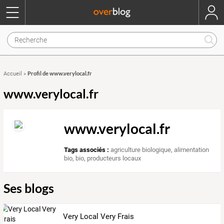
Profil de www.verylocal.fr
Accueil
»
www.verylocal.fr
www.verylocal.fr
Tags associés :
agriculture biologique
,
alimentation
bio
,
bio
,
producteurs locaux
Ses blogs
Very Local Very Frais