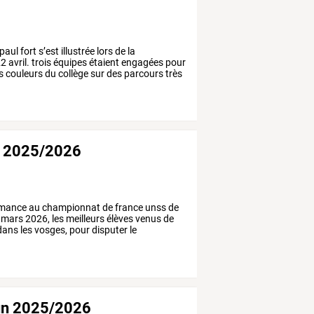
paul
fort
s’est
illustrée
lors
de
la
2
avril.
trois
équipes
étaient
engagées
pour
s
couleurs
du
collège
sur
des
parcours
très
e 2025/2026
rmance
au
championnat
de
france
unss
de
mars
2026,
les
meilleurs
élèves
venus
de
dans
les
vosges,
pour
disputer
le
un 2025/2026