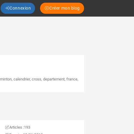
Connexion
Créer mon blog
minton
,
calendrier
,
cross
,
departement
,
france
,
Articles :
193