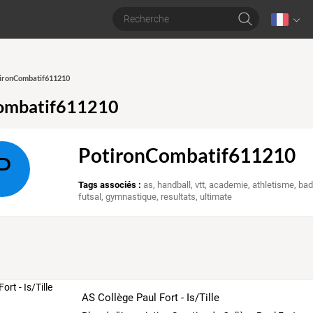
otironCombatif611210
ombatif611210
PotironCombatif611210
P
Tags associés :
as
,
handball
,
vtt
,
academie
,
athletisme
,
bad
futsal
,
gymnastique
,
resultats
,
ultimate
AS Collège Paul Fort - Is/Tille