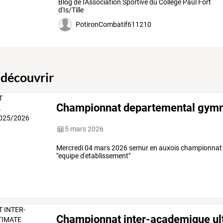
Blog de l'Association Sportive du Collège Paul Fort
d'Is/Tille
PotironCombatif611210
 découvrir
Championnat departemental gym
5 mars 2026
Mercredi 04 mars 2026 semur en auxois championnat
"equipe d'etablissement"
Championnat inter-academique u