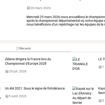
26 mars 2026
Mercredi
25
mars
2026
nous
accueillons
le
championn
après
le
championnat
départemental
où
notre
équipe
a
nous
bénéficions
d'un
repêchage
car
les
équipes
de
la
donc
présentes
et
nous
…
Récents
Zidane dirigera la France lors du
LE 
Championnat d'Europe 2028
1
29 juil. 2026
Un été 2021: Sous le signe de l'intolérance
Kaya
Sevr
5 août 2026
5