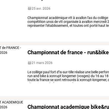
25 avr. 2026
Championnat
académique
vtt
à
avallon
l'as
du
collège
compétition
unss
de
vtt
organisée
à
avallon
mercredi
2
représenter
l’établissement,
et
toutes
ont
porté
haut
le
exigeants
et
…
Championnat de france - run&bik
21 mars 2026
Le
collège
paul
fort
d’is-sur-tille
réalise
une
belle
perfo
run
and
bike
à
xonrupt
longemer
(vosges)
du
16
au
18
toute
la
france
se
sont
retrouvés
à
xonrupt-longemer,
championnat
de
france
unss
de
run
…
Championnat academique bike&r