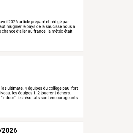
avril
2026
article
préparé
et
rédigé
par
aut
mugnier
le
pays
de
la
saucisse
nous
a
e
chance
d’aller
au
france.
la
météo
était
l'as
ultimate.
4
équipes
du
collège
paul
fort
iveau.
les
équipes
1,
2
joueront
dehors,
n
"indoor".
les
résultats
sont
encourageants
5/2026