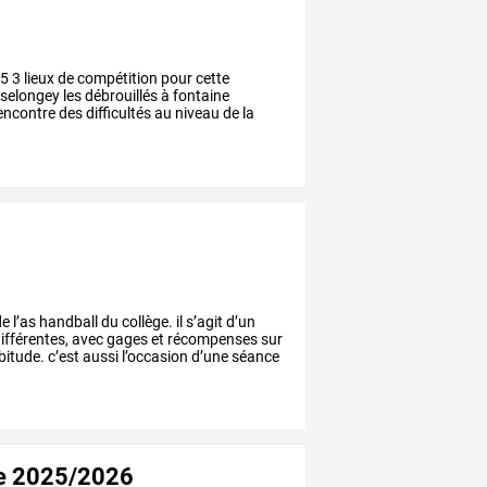
5
3
lieux
de
compétition
pour
cette
selongey
les
débrouillés
à
fontaine
encontre
des
difficultés
au
niveau
de
la
 l’as handball du collège. il s’agit d’un
 différentes, avec gages et récompenses sur
abitude. c’est aussi l’occasion d’une séance
te 2025/2026