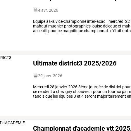
4 avr. 2026
Equipe
as-is
vice-championne
inter-acad
!
mercredi
22
mahaut
mugnier
photographies
louise
delegue
et
mah
acceuilli
pour
ce
magnifique
championnat.
c’était
notr
favorable
malgré
…
Ultimate district3 2025/2026
29 janv. 2026
Mercredi
28
janvier
2026
3ème
journée
de
district
pour
se
rendent
à
chevigny
st
sauveur
pour
un
tournoi
par
n
tandis
que
les
équipes
3
et
4
seront
majoritairement
e
pour
nos
équipes.
…
Championnat d'academie vtt 202