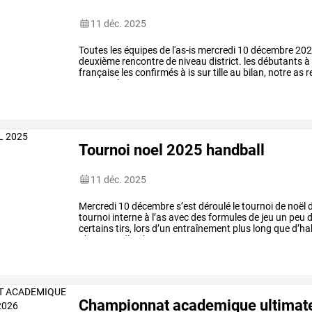
11 déc. 2025
Toutes
les
équipes
de
l'as-is
mercredi
10
décembre
202
deuxième
rencontre
de
niveau
district.
les
débutants
à
française
les
confirmés
à
is
sur
tille
au
bilan,
notre
as
r
passe
et
les
groupe
sont
encore
en
…
Tournoi noel 2025 handball
11 déc. 2025
Mercredi 10 décembre s’est déroulé le tournoi de noël de
tournoi interne à l’as avec des formules de jeu un peu
certains tirs, lors d’un entraînement plus long que d’h
photos et d’un bon go
Championnat academique ultima