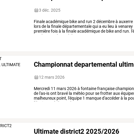
3 déc. 2025
Finale
académique
bike
and
run
2
décembre
à
auxerre
lors
de
la
finale
départementale
qui
a
eu
lieu
à
venarey
première
fois
à
la
finale
académique
de
bike
and
run.
l'
ava
bouyou-hennebil,
…
Championnat departemental ulti
12 mars 2026
Mercredi
11
mars
2026
à
fontaine
française
champion
de
l'as-is
ont
bravé
la
météo
pour
se
frotter
aux
équipe
malheureux
point,
l'équipe
1
manque
d'accéder
à
la
pou
l'équipe
2
réalise
un
beau
parcours
en
…
Ultimate district2 2025/2026