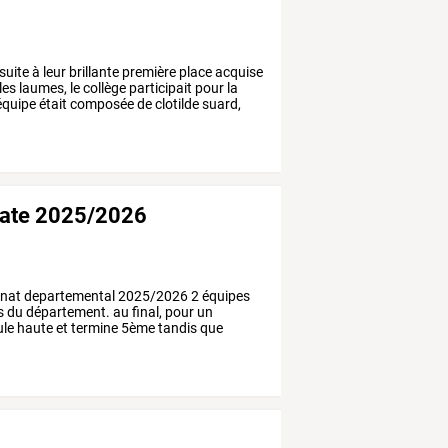
suite
à
leur
brillante
première
place
acquise
les
laumes,
le
collège
participait
pour
la
équipe
était
composée
de
clotilde
suard,
mate 2025/2026
nat
departemental
2025/2026
2
équipes
s
du
département.
au
final,
pour
un
le
haute
et
termine
5ème
tandis
que