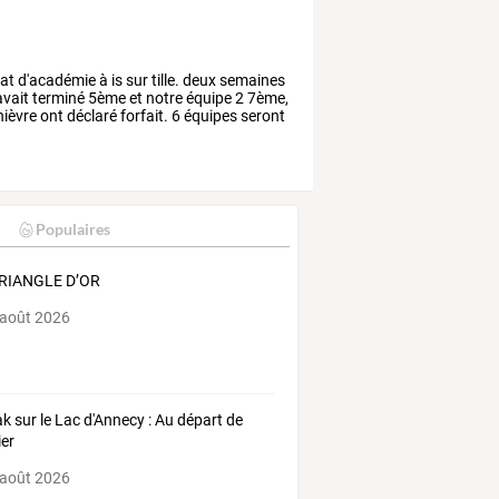
at
d'académie
à
is
sur
tille.
deux
semaines
vait
terminé
5ème
et
notre
équipe
2
7ème,
nièvre
ont
déclaré
forfait.
6
équipes
seront
Populaires
TRIANGLE D’OR
 août 2026
k sur le Lac d'Annecy : Au départ de
ier
 août 2026