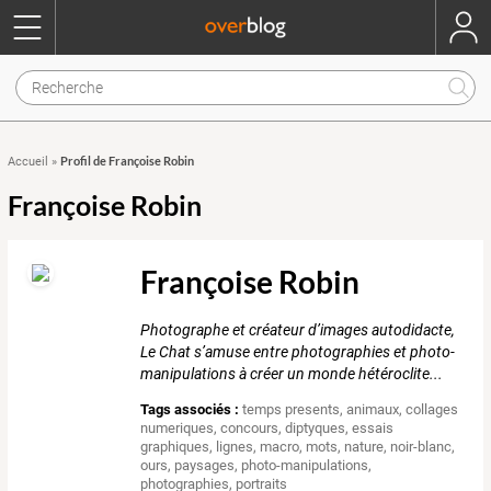
Profil de Françoise Robin
Accueil
»
Françoise Robin
Françoise Robin
Photographe et créateur d’images autodidacte,
Le Chat s’amuse entre photographies et photo-
manipulations à créer un monde hétéroclite...
Tags associés :
temps presents
,
animaux
,
collages
numeriques
,
concours
,
diptyques
,
essais
graphiques
,
lignes
,
macro
,
mots
,
nature
,
noir-blanc
,
ours
,
paysages
,
photo-manipulations
,
photographies
,
portraits