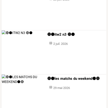
🔴⚫️itw2 n3 🔴⚫️
2 juil. 2026
🔴⚫️les matchs du weekend⚫️🔴
29 mai 2026