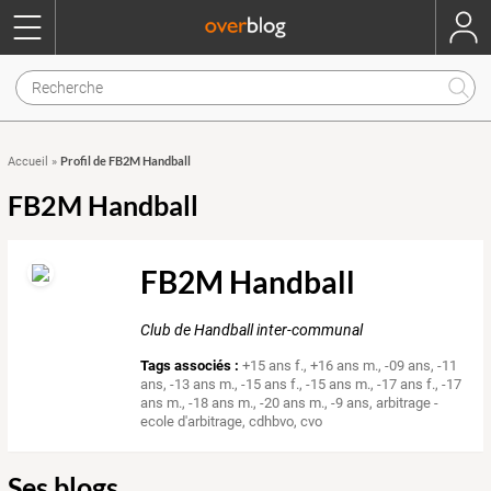
Profil de FB2M Handball
Accueil
»
FB2M Handball
FB2M Handball
Club de Handball inter-communal
Tags associés :
+15 ans f.
,
+16 ans m.
,
-09 ans
,
-11
ans
,
-13 ans m.
,
-15 ans f.
,
-15 ans m.
,
-17 ans f.
,
-17
ans m.
,
-18 ans m.
,
-20 ans m.
,
-9 ans
,
arbitrage -
ecole d'arbitrage
,
cdhbvo
,
cvo
Ses blogs