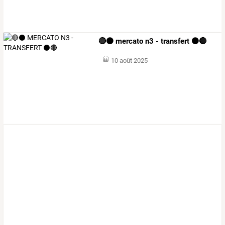
🔴⚫️ mercato n3 - transfert ⚫️🔴
10 août 2025