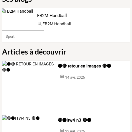
FB2M Handball
FB2M Handball
Sport
Articles à découvrir
⚫️🔴 retour en images 🔴⚫️
14 avr. 2026
🔴⚫️itw4 n3 🔴⚫️
23 juil. 2026