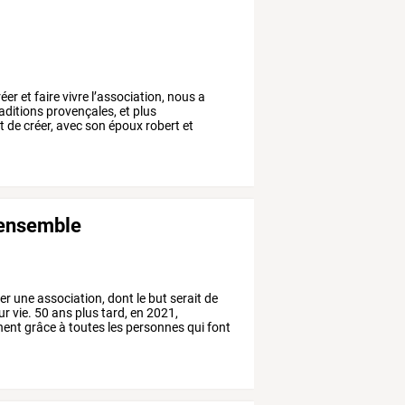
réer
et
faire
vivre
l’association,
nous
a
aditions
provençales,
et
plus
t
de
créer,
avec
son
époux
robert
et
 ensemble
er
une
association,
dont
le
but
serait
de
ur
vie.
50
ans
plus
tard,
en
2021,
nent
grâce
à
toutes
les
personnes
qui
font