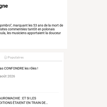
ogne
gombro",
marquant
les
53
ans
de
la
mort
de
isites
commentées
tantôt
en
polonais
kula,
les
musiciens
apportaient
la
douceur
Populaires
as CONFONDRE les rôles !
 août 2026
AUROMACHIE
:
ET
SI
LES
DITIONS
ÉTAIENT
EN
TRAIN
DE
…