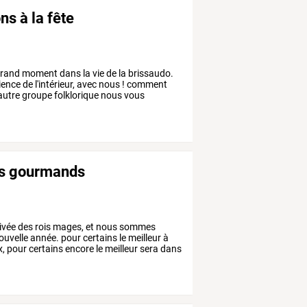
ns à la fête
rand
moment
dans
la
vie
de
la
brissaudo.
ience
de
l'intérieur,
avec
nous
!
comment
autre
groupe
folklorique
nous
vous
es gourmands
rivée
des
rois
mages,
et
nous
sommes
ouvelle
année.
pour
certains
le
meilleur
à
,
pour
certains
encore
le
meilleur
sera
dans