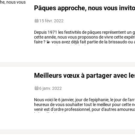
Pâques approche, nous vous invito
15 févr. 2022
Depuis
1971
les
festivités
de
pâques
représentent
un
g
cette
année,
nous
vous
proposons
de
vivre
cette
expér
faire
?
💫
vous
avez
déjà
fait
partie
de
la
brissaudo
ou
proposons
de
vous
joindre
à
…
Meilleurs vœux à partager avec l
6 janv. 2022
Nous
voici
le
6
janvier,
jour
de
l'epiphanie,
le
jour
de
l'ar
heureux
de
vous
souhaiter
tout
le
meilleur
pour
cette
n
venir
est
d'ordre
professionnel,
pour
d'autres
amoureux
le
lieu
d'habitation
…