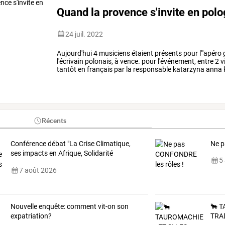
Quand la provence s'invite en pol
24 juil. 2022
Aujourd'hui
4
musiciens
étaient
présents
pour
l'"apéro
l'écrivain
polonais,
à
vence.
pour
l'événement,
entre
2
v
tantôt
en
français
par
la
responsable
katarzyna
anna
de
vivre
de
la
…
Récents
Conférence débat "La Crise Climatique,
Ne p
ses impacts en Afrique, Solidarité
5
internationale"
7 août 2026
Nouvelle enquête: comment vit-on son
🐂
T
expatriation?
TRA