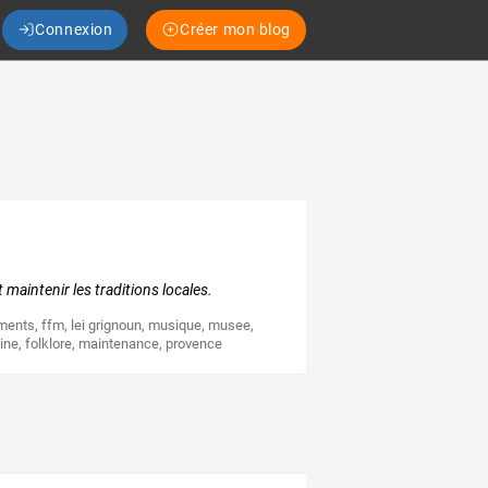
Connexion
Créer mon blog
maintenir les traditions locales.
ments
,
ffm
,
lei grignoun
,
musique
,
musee
,
ine
,
folklore
,
maintenance
,
provence