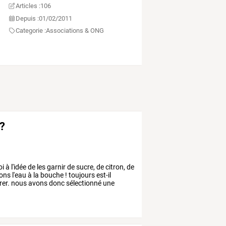
Articles :
106
Depuis :
01/02/2011
Categorie :
Associations & ONG
 ?
oi
à
l'idée
de
les
garnir
de
sucre,
de
citron,
de
ons
l'eau
à
la
bouche
!
toujours
est-il
er.
nous
avons
donc
sélectionné
une