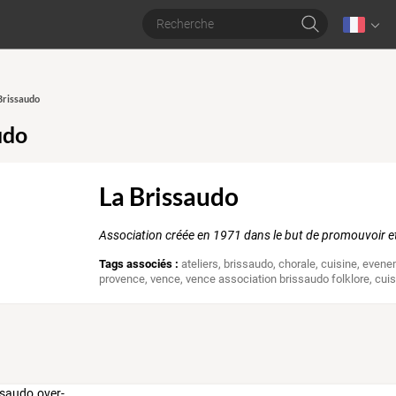
 Brissaudo
udo
La Brissaudo
Association créée en 1971 dans le but de promouvoir et 
Tags associés :
ateliers
,
brissaudo
,
chorale
,
cuisine
,
evene
provence
,
vence
,
vence association brissaudo folklore
,
cuis