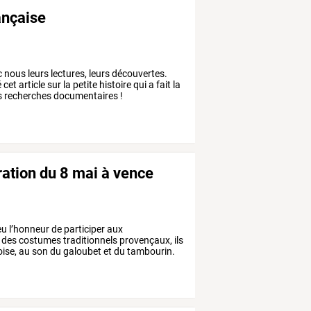
ançaise
nous leurs lectures, leurs découvertes.
 article sur la petite histoire qui a fait la
os recherches documentaires !
ation du 8 mai à vence
eu
l’honneur
de
participer
aux
des
costumes
traditionnels
provençaux,
ils
ise,
au
son
du
galoubet
et
du
tambourin.