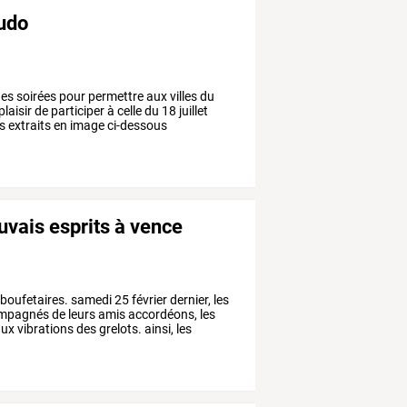
audo
es soirées pour permettre aux villes du
ir de participer à celle du 18 juillet
ues extraits en image ci-dessous
uvais esprits à vence
boufetaires.
samedi
25
février
dernier,
les
mpagnés
de
leurs
amis
accordéons,
les
ux
vibrations
des
grelots.
ainsi,
les