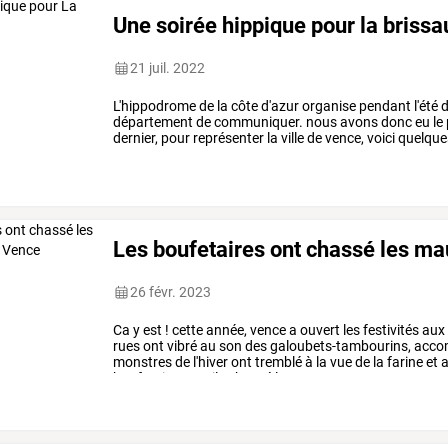
Une soirée hippique pour la briss
21 juil. 2022
L'hippodrome de la côte d'azur organise pendant l'été d
département de communiquer. nous avons donc eu le plais
dernier, pour représenter la ville de vence, voici quelq
Les boufetaires ont chassé les ma
26 févr. 2023
Ca
y
est
!
cette
année,
vence
a
ouvert
les
festivités
aux
rues
ont
vibré
au
son
des
galoubets-tambourins,
acco
monstres
de
l'hiver
ont
tremblé
à
la
vue
de
la
farine
et
a
boufetaires
ont-ils
chassé
les
…