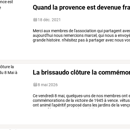
Quand la provence est devenue fr
18 déc. 2021
Merci aux membres de l'association qui partagent avec 
aujourd'hui nous remercions marcel, qui nous a envoyé cet
grande histoire. n'hésitez pas à partager avec nous v
La brissaudo clôture la commémor
8 mai 2026
Ce
vendredi
8
mai,
quelques-uns
de
nos
membres
ont
commémorations
de
la
victoire
de
1945
à
vence.
vêtus
ont
animé
l'apéritif
proposé
dans
les
jardins
de
la
venço
portant
fièrement
les
couleurs
de
la
…