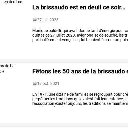
La brissaudo est en deuil ce soir…
27 juil. 2023
Monique
baldelli,
qui
avait
donné
tant
d’énergie
pour
c
quittés
ce
27
juillet
2023.
avignonaise
de
souche,
les
tr
particulièrement
vençoises,
lui
tenaient
à
cœur
au
poin
d’autres
familles
vençoises,
le
centre
de
…
Fêtons les 50 ans de la brissaudo
17 oct. 2021
En
1971,
une
dizaine
de
familles
se
regroupait
pour
cré
perpétuer
les
traditions
qui
avaient
fait
leur
enfance,
le
l'association
existe
toujours,
les
traditions
se
maintien
sa
richesse
depuis
tout
ce
temps,
et
…