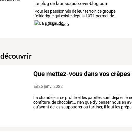
Le blog de labrissaudo.over-blog.com
Pour
les
passionnés
de
leur
terroir,
ce
groupe
folklorique
qui
existe
depuis
1971
permet
de
…
La Brissaudo
 découvrir
Que mettez-vous dans vos crêpes
26 janv. 2022
La
chandeleur
se
profile
et
les
papilles
sont
déjà
en
ém
confiture,
de
chocolat...
rien
que
d'y
penser
nous
en
av
qu'avant
de
les
saupoudrer
ou
tartiner,
il
faut
les
prépar
recette
pour
vous
…