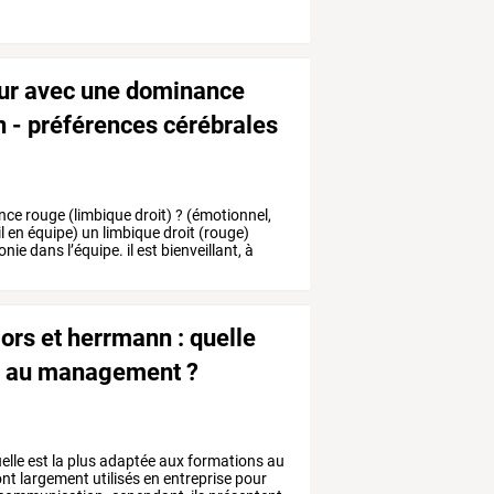
ur avec une dominance
n - préférences cérébrales
nce
rouge
(limbique
droit)
?
(émotionnel,
l
en
équipe)
un
limbique
droit
(rouge)
onie
dans
l’équipe.
il
est
bienveillant,
à
ors et herrmann : quelle
ns au management ?
elle
est
la
plus
adaptée
aux
formations
au
nt
largement
utilisés
en
entreprise
pour