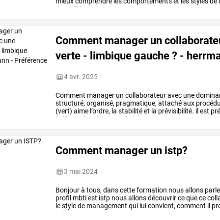
mieux
comprendre
les
comportements
et
les
styles
de
des
différences
…
Comment manager un collaborate
verte - limbique gauche ? - herrm
4 avr. 2025
Comment
manager
un
collaborateur
avec
une
domina
structuré,
organisé,
pragmatique,
attaché
aux
procédu
(vert)
aime
l’ordre,
la
stabilité
et
la
prévisibilité.
il
est
pré
l’efficacité
opérationnelle
à
…
Comment manager un istp?
3 mai 2024
Bonjour
à
tous,
dans
cette
formation
nous
allons
parle
profil
mbti
est
istp
nous
allons
découvrir
ce
que
ce
coll
le
style
de
management
qui
lui
convient,
comment
il
pr
validation
ou
le
…