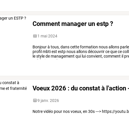
Comment manager un estp ?
1 mai 2024
Bonjour
à
tous,
dans
cette
formation
nous
allons
parle
profil
mbti
est
estp
nous
allons
découvrir
ce
que
ce
col
le
style
de
management
qui
lui
convient,
comment
il
pr
validation
ou
le
…
Voeux 2026 : du constat à l'action
9 janv. 2026
Notre vidéo pour nos voeux, en 30s ---> https://youtu.