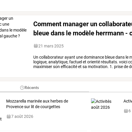
Comment manager un collaborate
bleue dans le modèle herrmann - c
21 mars 2025
Un
collaborateur
ayant
une
dominance
bleue
dans
le
m
logique,
analytique,
factuel
et
orienté
résultats.
voici
c
maximiser
son
efficacité
et
sa
motivation.
1.
prise
de
d
sur
des
faits,
des
…
Récents
Mozzarella marinée aux herbes de
Acti
Provence sur lit de courgettes
6
7 août 2026