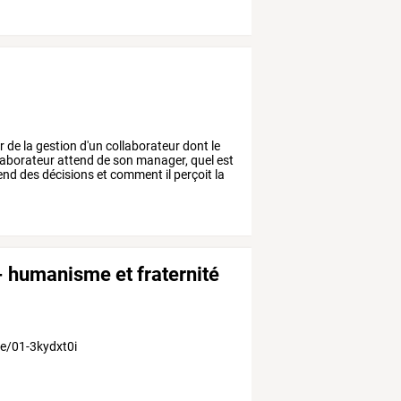
r
de
la
gestion
d'un
collaborateur
dont
le
laborateur
attend
de
son
manager,
quel
est
end
des
décisions
et
comment
il
perçoit
la
 - humanisme et fraternité
be/01-3kydxt0i