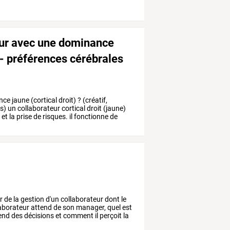
ur avec une dominance
n - préférences cérébrales
nce
jaune
(cortical
droit)
?
(créatif,
s)
un
collaborateur
cortical
droit
(jaune)
n
et
la
prise
de
risques.
il
fonctionne
de
r
de
la
gestion
d'un
collaborateur
dont
le
aborateur
attend
de
son
manager,
quel
est
end
des
décisions
et
comment
il
perçoit
la