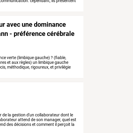
communication.
cependant,
ils
présentent
ur avec une dominance
ann - préférence cérébrale
nce
verte
(limbique
gauche)
?
(fiable,
res
et
aux
règles)
un
limbique
gauche
cis,
méthodique,
rigoureux,
et
privilégie
r
de
la
gestion
d'un
collaborateur
dont
le
aborateur
attend
de
son
manager,
quel
est
end
des
décisions
et
comment
il
perçoit
la