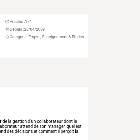
Articles :
174
Depuis :
28/04/2009
Categorie :
Emploi, Enseignement & Etudes
r
de
la
gestion
d'un
collaborateur
dont
le
laborateur
attend
de
son
manager,
quel
est
end
des
décisions
et
comment
il
perçoit
la