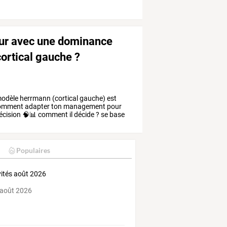
ur avec une dominance
ortical gauche ?
odèle
herrmann
(cortical
gauche)
est
omment
adapter
ton
management
pour
écision
🧠📊
comment
il
décide
?
se
base
Populaires
vités août 2026
 août 2026