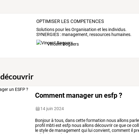
OPTIMISER LES COMPETENCES
Solutions
pour
les
Organisation
et
les
individus.
SYNERGIES
:
management,
ressources
humaines.
…
Vincent Bogaers
 découvrir
Comment manager un esfp ?
14 juin 2024
Bonjour
à
tous,
dans
cette
formation
nous
allons
parle
profil
mbti
est
esfp
nous
allons
découvrir
ce
que
ce
col
le
style
de
management
qui
lui
convient,
comment
il
pr
validation
ou
le
…