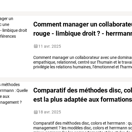
Comment manager un collaborate
rouge - limbique droit ? - herrman
11 avr. 2025
Comment
manager
un
collaborateur
avec
une
domina
empathique,
relationnel,
centré
sur
l’humain
et
le
travai
privilégie
les
relations
humaines,
l’émotionnel
et
l’harm
l’écoute,
sensible
…
Comparatif des méthodes disc, col
est la plus adaptée aux formatio
18 avr. 2025
Comparatif
des
méthodes
disc,
colors
et
herrmann
:
qu
management
?
les
modèles
disc,
colors
et
herrmann
so