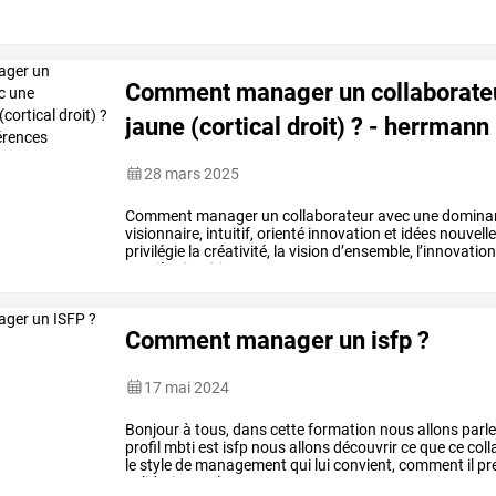
Comment manager un collaborate
jaune (cortical droit) ? - herrman
28 mars 2025
Comment
manager
un
collaborateur
avec
une
domina
visionnaire,
intuitif,
orienté
innovation
et
idées
nouvelle
privilégie
la
créativité,
la
vision
d’ensemble,
l’innovatio
manière
intuitive
et
…
Comment manager un isfp ?
17 mai 2024
Bonjour
à
tous,
dans
cette
formation
nous
allons
parle
profil
mbti
est
isfp
nous
allons
découvrir
ce
que
ce
coll
le
style
de
management
qui
lui
convient,
comment
il
pr
validation
ou
le
…