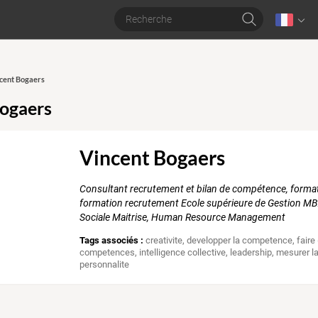
ncent Bogaers
ogaers
Vincent Bogaers
Consultant recrutement et bilan de compétence, form
formation recrutement Ecole supérieure de Gestion MBA
Sociale Maitrise, Human Resource Management
Tags associés :
creativite
,
developper la competence
,
faire
competences
,
intelligence collective
,
leadership
,
mesurer l
personnalite