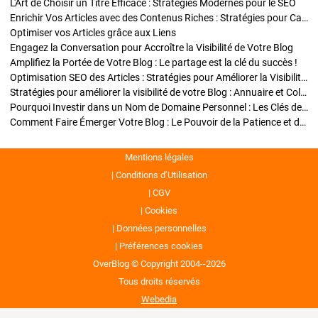
L'Art de Choisir un Titre Efficace : Stratégies Modernes pour le SEO
Enrichir Vos Articles avec des Contenus Riches : Stratégies pour Captiver et Optimiser
Optimiser vos Articles grâce aux Liens
Engagez la Conversation pour Accroître la Visibilité de Votre Blog
Amplifiez la Portée de Votre Blog : Le partage est la clé du succès !
Optimisation SEO des Articles : Stratégies pour Améliorer la Visibilité de Votre Blog
Stratégies pour améliorer la visibilité de votre Blog : Annuaire et Collaborations
Pourquoi Investir dans un Nom de Domaine Personnel : Les Clés de la Réussite de Votre Blog
Comment Faire Émerger Votre Blog : Le Pouvoir de la Patience et de la Persévérance
Mentions légales
Conditions d’Utilisation
CGV
Cookies
Données personnelles
Préférences cookies
OverBlog © Copyright 2004--2026
Tous droits réservés
Webedia