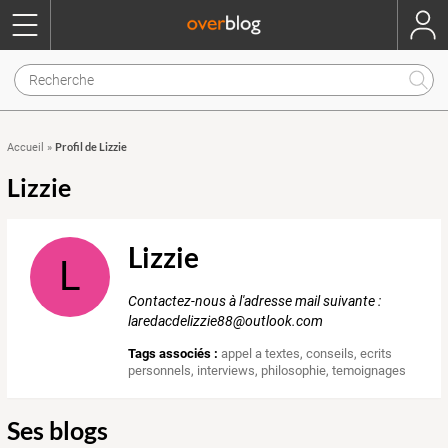
Profil de Lizzie
Accueil
»
Lizzie
Lizzie
L
Contactez-nous à l'adresse mail suivante :
laredacdelizzie88@outlook.com
Tags associés :
appel a textes
,
conseils
,
ecrits
personnels
,
interviews
,
philosophie
,
temoignages
Ses blogs