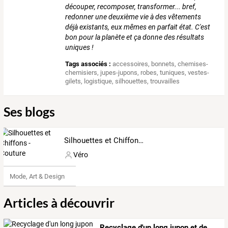
découper, recomposer, transformer... bref,
redonner une deuxième vie à des vêtements
déjà existants, eux mêmes en parfait état. C'est
bon pour la planète et ça donne des résultats
uniques !
Tags associés :
accessoires
,
bonnets
,
chemises-
chemisiers
,
jupes-jupons
,
robes
,
tuniques
,
vestes-
gilets
,
logistique
,
silhouettes
,
trouvailles
Ses blogs
Silhouettes et Chiffons - Couture
Véro
Mode, Art & Design
Articles à découvrir
Recyclage d'un long jupon et de