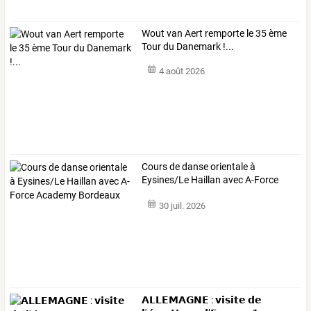
Wout van Aert remporte le 35 ème
Tour du Danemark !...
4 août 2026
Cours
de
danse
orientale
à
Eysines/Le
Haillan
avec
A-Force
Academy
…
30 juil. 2026
𝗔𝗟𝗟𝗘𝗠𝗔𝗚𝗡𝗘 : 𝘃𝗶𝘀𝗶𝘁𝗲 𝗱𝗲