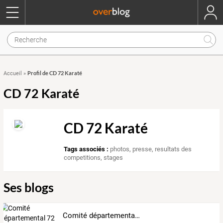
Profil de CD 72 Karaté
Accueil
»
CD 72 Karaté
CD 72 Karaté
Tags associés :
photos
,
presse
,
resultats des
competitions
,
stages
Ses blogs
Comité départemental 72 de karaté