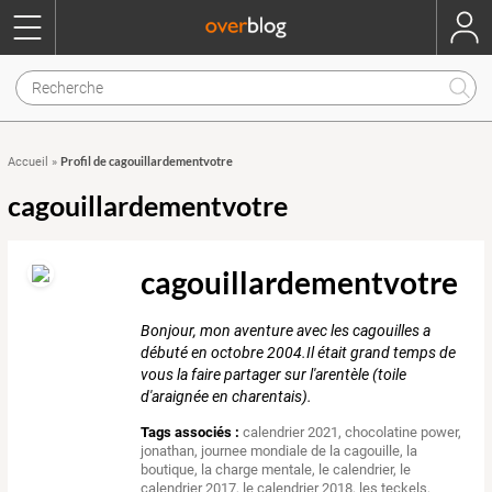
Profil de cagouillardementvotre
Accueil
»
cagouillardementvotre
cagouillardementvotre
Bonjour, mon aventure avec les cagouilles a
débuté en octobre 2004.Il était grand temps de
vous la faire partager sur l'arentèle (toile
d'araignée en charentais).
Tags associés :
calendrier 2021
,
chocolatine power
,
jonathan
,
journee mondiale de la cagouille
,
la
boutique
,
la charge mentale
,
le calendrier
,
le
calendrier 2017
,
le calendrier 2018
,
les teckels
,