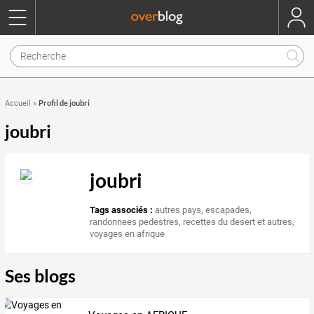
Profil de joubri
Accueil
»
joubri
joubri
Tags associés :
autres pays
,
escapades
,
randonnees pedestres
,
recettes du desert et autres
,
voyages en afrique
Ses blogs