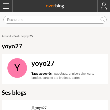
Profil de yoyo27
Accueil
»
yoyo27
yoyo27
Y
Tags associés :
papotage
,
anniversaire
,
carte
brodee
,
carte et atc brodees
,
cartes
Ses blogs
yoyo27