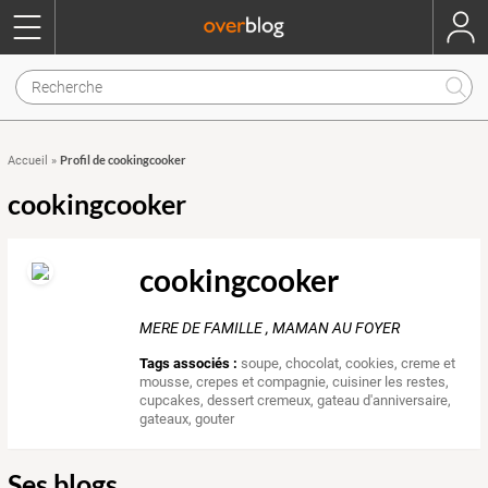
Profil de cookingcooker
Accueil
»
cookingcooker
cookingcooker
MERE DE FAMILLE , MAMAN AU FOYER
Tags associés :
soupe
,
chocolat
,
cookies
,
creme et
mousse
,
crepes et compagnie
,
cuisiner les restes
,
cupcakes
,
dessert cremeux
,
gateau d'anniversaire
,
gateaux
,
gouter
Ses blogs