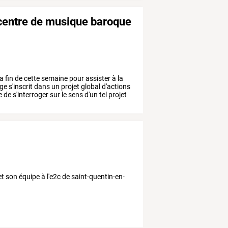
e centre de musique baroque
la
fin
de
cette
semaine
pour
assister
à
la
ge
s'inscrit
dans
un
projet
global
d'actions
e
de
s'interroger
sur
le
sens
d'un
tel
projet
et son équipe à l'e2c de saint-quentin-en-