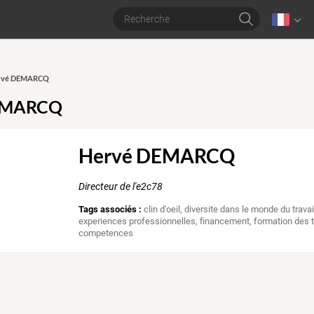
Hervé DEMARCQ
EMARCQ
Hervé DEMARCQ
Directeur de l'e2c78
Tags associés :
clin d'oeil
,
diversite dans le monde du travai
experiences professionnelles
,
financement
,
formation des 
competences