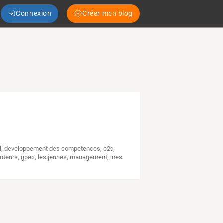
Connexion
Créer mon blog
l
,
developpement des competences
,
e2c
,
tuteurs
,
gpec
,
les jeunes
,
management
,
mes