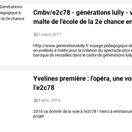
Cmbv/e2c78 - générations lully -
malte de l'école de la 2e chance e
1 mars 2017
Http://www.generationslully.fr
voyage
pédagogique
d
en-yvelines
à
malte
pour
la
création
du
spectacle
atys
baroque
de
versailles
dans
le
cadre
de
générations
lull
projet
d'action
…
Yvelines première : l’opéra, une vo
l’e2c78
8 janv. 2016
2016 va donner de la voie à l'e2c78 ! merci à emmanuel
projet.