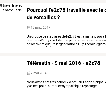
Pourquoi l'e2c78 travaille avec l
de versailles ?
13 janv. 2017
Un
groupe
de
stagiaires
de
l'e2c78
est
à
malte
jusqu'à
première
d'athys
en
folie
une
parodie
baroque.
ce
voya
éducative
et
culturelle
:générations
lully
il
serait
légitim
dans
une
école
de
…
Télématin - 9 mai 2016 - e2c78
9 mai 2016
Nous avons été très heureux d'accueillir sophie pignal 
yvelines pour tourner ce sympathique reportage.