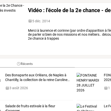
Vidéo : l'école de la 2e chance - d
5 déc. 2014
Merci à laurence et corinne (par ordre d'apparition à l'
de parler si bien de nos missions et nos métiers.. décou
2e chance à trappes
Récents
Des
Bonaparte
aux
Orléans,
de
Naples
à
FON
Chantilly,
la
collection
de
la
reine
Caroline
…
202
3 août 2026
1
Salade de fruits estivale à la fleur
Le F
d'oranger