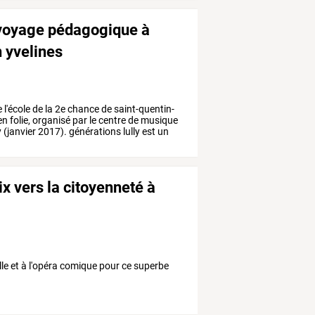
 voyage pédagogique à
n yvelines
e
l'école
de
la
2e
chance
de
saint-quentin-
en
folie,
organisé
par
le
centre
de
musique
y
(janvier
2017).
générations
lully
est
un
ix vers la citoyenneté à
le et à l'opéra comique pour ce superbe