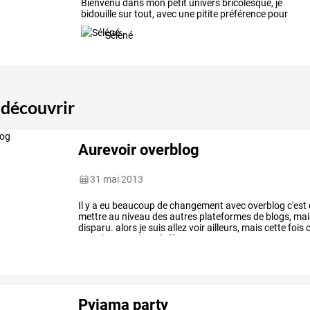
Bienvenu
dans
mon
petit
univers
bricolesque,
je
bidouille
sur
tout,
avec
une
pitite
préférence
pour
les
…
Séléné
 découvrir
Aurevoir overblog
31 mai 2013
Il
y
a
eu
beaucoup
de
changement
avec
overblog
c'est
mettre
au
niveau
des
autres
plateformes
de
blogs,
mai
disparu.
alors
je
suis
allez
voir
ailleurs,
mais
cette
fois
c
grande
sœur
dans
l'affaire
et
…
Pyjama party