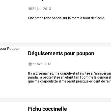
21 juin 2013
Une petite robe panda sur la mare à bout de ficelle
Déguisements pour poupon
22 avr. 2013
Il
y
a
2
semaines,
ma
crapule
était
invitée
à
l’anniversai
panda,
la
petite
fêtée
en
étant
fan
!
comme
la
demoisel
que
ma
crapoulette,
il
me
parut
presque
évident
de
fai
histoire
de
…
Fichu coccinelle