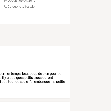
Depuis :
09/07/2010
Categorie :
Lifestyle
dernier
temps,
beaucoup
de
bien
pour
se
s
il
y
a
quelques
petits
trucs
qui
ont
i
pas
tout
de
seule!
j'ai
embarqué
ma
petite