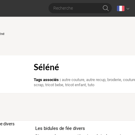
léné
Séléné
Tags associés :
autre couture
,
autre recup
,
broderie
,
coutur
scrap
,
tricot bebe
,
tricot enfant
,
tuto
Les bidules de fée divers