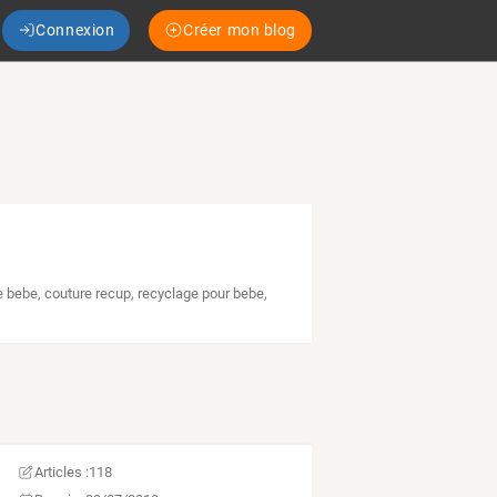
Connexion
Créer mon blog
e bebe
,
couture recup
,
recyclage pour bebe
,
Articles :
118