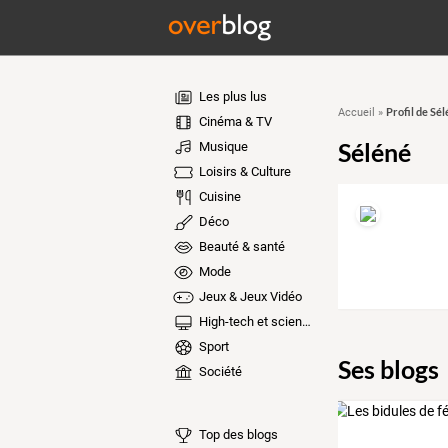
Les plus lus
Profil de Sé
Accueil
»
Cinéma & TV
Séléné
Musique
Loisirs & Culture
Cuisine
Déco
Beauté & santé
Mode
Jeux & Jeux Vidéo
High-tech et sciences
Sport
Ses blogs
Société
Top des blogs