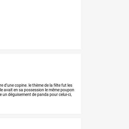
re
d’une
copine.
le
thème
de
la
fête
fut
les
le
avait
en
sa
possession
le
même
poupon
re
un
déguisement
de
panda
pour
celui-ci,