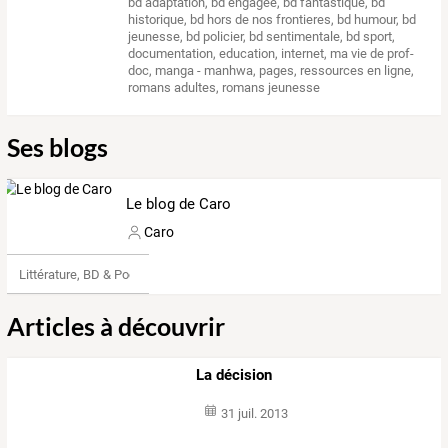
bd adaptation
,
bd engagee
,
bd fantastique
,
bd
historique
,
bd hors de nos frontieres
,
bd humour
,
bd
jeunesse
,
bd policier
,
bd sentimentale
,
bd sport
,
documentation
,
education
,
internet
,
ma vie de prof-
doc
,
manga - manhwa
,
pages
,
ressources en ligne
,
romans adultes
,
romans jeunesse
Ses blogs
Le blog de Caro
Caro
Littérature, BD & Poésie
Articles à découvrir
La décision
31 juil. 2013