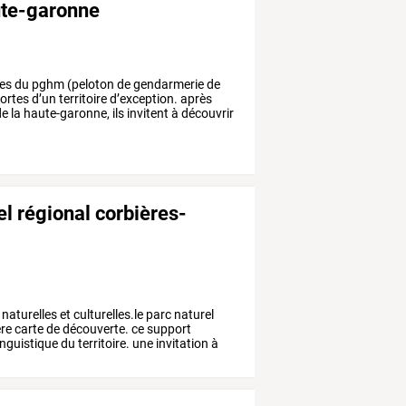
ute-garonne
tes
du
pghm
(peloton
de
gendarmerie
de
ortes
d’un
territoire
d’exception.
après
de
la
haute-garonne,
ils
invitent
à
découvrir
l régional corbières-
naturelles
et
culturelles.le
parc
naturel
re
carte
de
découverte.
ce
support
inguistique
du
territoire.
une
invitation
à