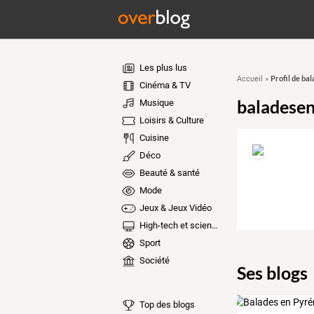
Les plus lus
Profil de ba
Accueil
»
Cinéma & TV
baladese
Musique
Loisirs & Culture
Cuisine
Déco
Beauté & santé
Mode
Jeux & Jeux Vidéo
High-tech et sciences
Sport
Société
Ses blogs
Top des blogs