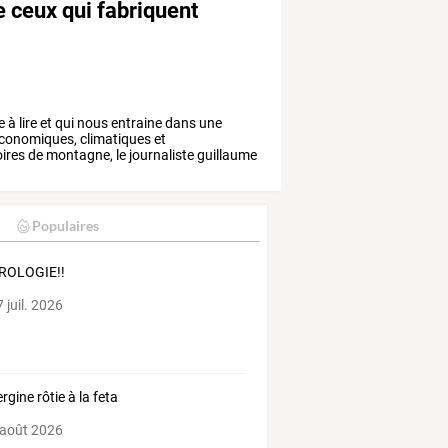
e ceux qui fabriquent
e
à
lire
et
qui
nous
entraine
dans
une
conomiques,
climatiques
et
oires
de
montagne,
le
journaliste
guillaume
Populaires
ROLOGIE!!
 juil. 2026
rgine rôtie à la feta
 août 2026