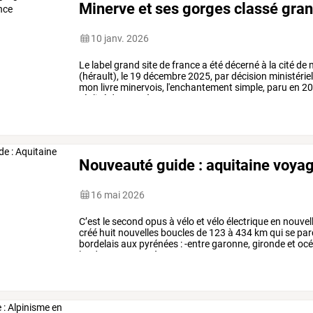
Minerve et ses gorges classé gran
10 janv. 2026
Le
label
grand
site
de
france
a
été
décerné
à
la
cité
de
m
(hérault),
le
19
décembre
2025,
par
décision
ministériel
mon
livre
minervois,
l'enchantement
simple,
paru
en
20
réalisé
de
2014
à
…
Nouveauté guide : aquitaine voyag
16 mai 2026
C’est
le
second
opus
à
vélo
et
vélo
électrique
en
nouvel
créé
huit
nouvelles
boucles
de
123
à
434
km
qui
se
par
bordelais
aux
pyrénées
:
-entre
garonne,
gironde
et
oc
landes
terrestres
à
…