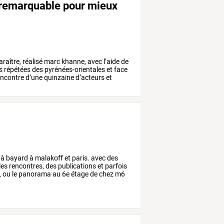
e remarquable pour mieux
raître,
réalisé
marc
khanne,
avec
l’aide
de
s
répétées
des
pyrénées-orientales
et
face
ncontre
d’une
quinzaine
d’acteurs
et
à
bayard
à
malakoff
et
paris.
avec
des
les
rencontres,
des
publications
et
parfois
,
ou
le
panorama
au
6e
étage
de
chez
m6