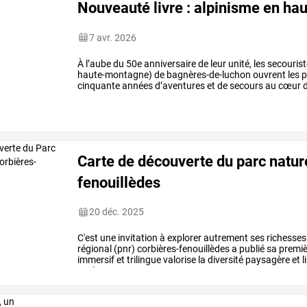
Nouveauté livre : alpinisme en ha
7 avr. 2026
À
l’aube
du
50e
anniversaire
de
leur
unité,
les
secouris
haute-montagne)
de
bagnères-de-luchon
ouvrent
les
p
cinquante
années
d’aventures
et
de
secours
au
cœur
au
cœur
des
pyrénées
…
Carte de découverte du parc nature
fenouillèdes
20 déc. 2025
C'est
une
invitation
à
explorer
autrement
ses
richesses
régional
(pnr)
corbières-fenouillèdes
a
publié
sa
premiè
immersif
et
trilingue
valorise
la
diversité
paysagère
et
l
explorer
autrement
ses
…