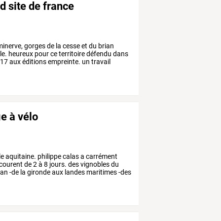
d site de france
inerve,
gorges
de
la
cesse
et
du
brian
le.
heureux
pour
ce
territoire
défendu
dans
17
aux
éditions
empreinte.
un
travail
e à vélo
le
aquitaine.
philippe
calas
a
carrément
courent
de
2
à
8
jours.
des
vignobles
du
éan
-de
la
gironde
aux
landes
maritimes
-des