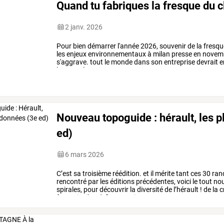
Quand tu fabriques la fresque du c
2 janv. 2026
Pour
bien
démarrer
l'année
2026,
souvenir
de
la
fresqu
les
enjeux
environnementaux
à
milan
presse
en
novem
s'aggrave.
tout
le
monde
dans
son
entreprise
devrait
e
les
conséquences
et
…
Nouveau topoguide : hérault, les 
ed)
6 mars 2026
C’est sa troisième réédition. et il mérite tant ces 30 ra
rencontré par les éditions précédentes, voici le tout n
spirales, pour découvrir la diversité de l’hérault ! de la 
françois ribard, fin connaisseu