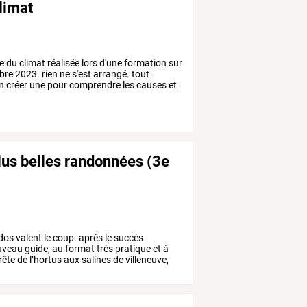
limat
e
du
climat
réalisée
lors
d'une
formation
sur
bre
2023.
rien
ne
s'est
arrangé.
tout
n
créer
une
pour
comprendre
les
causes
et
plus belles randonnées (3e
ndos valent le coup. après le succès
ouveau guide, au format très pratique et à
crête de l’hortus aux salines de villeneuve,