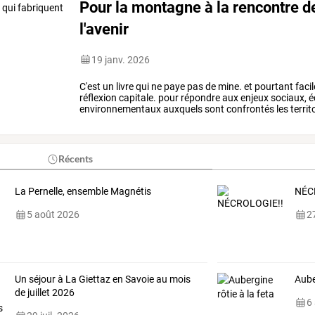
Pour la montagne à la rencontre d
l'avenir
19 janv. 2026
C'est
un
livre
qui
ne
paye
pas
de
mine.
et
pourtant
facil
réflexion
capitale.
pour
répondre
aux
enjeux
sociaux,
é
environnementaux
auxquels
sont
confrontés
les
territ
desmurs
a
i
nterviewé
12
acteurs
…
Récents
La Pernelle, ensemble Magnétis
NÉC
5 août 2026
27
Un séjour à La Giettaz en Savoie au mois
Aube
de juillet 2026
6