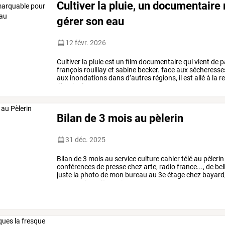
Cultiver la pluie, un documentair
gérer son eau
12 févr. 2026
Cultiver
la
pluie
est
un
film
documentaire
qui
vient
de
pa
françois
rouillay
et
sabine
becker.
face
aux
sécheresse
aux
inondations
dans
d’autres
régions,
il
est
allé
à
la
re
d’agriculteurs
…
Bilan de 3 mois au pèlerin
31 déc. 2025
Bilan
de
3
mois
au
service
culture
cahier
télé
au
pèlerin
conférences
de
presse
chez
arte,
radio
france...,
de
bel
juste
la
photo
de
mon
bureau
au
3e
étage
chez
bayard
en
attendant
d'interviewer
…