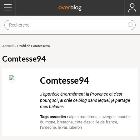
Profil de Comtesse94
Accueil
»
Comtesse94
Comtesse94
J'apprécie énormément la Provence et c'est
pourquoi j'ai crée ce blog dans lequel, je partage
mes balades
Tags associés :
alpes maritimes
,
auvergne
,
bouche
du rhone
,
bretagne
,
cote d'azur
,
ile de france
,
l'ardeche
,
le var
,
luberon