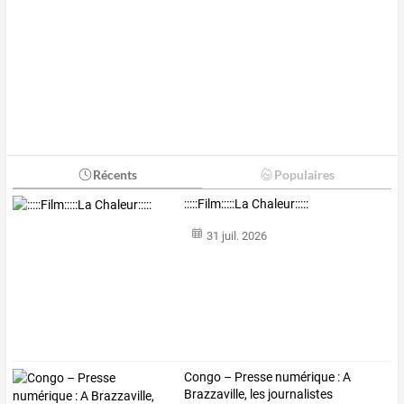
Récents
Populaires
:::::Film:::::La Chaleur:::::
31 juil. 2026
Congo
–
Presse
numérique
:
A
Brazzaville,
les
journalistes