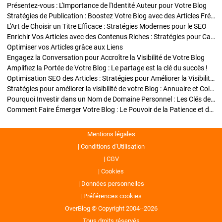
Présentez-vous : L'Importance de l'Identité Auteur pour Votre Blog
Stratégies de Publication : Boostez Votre Blog avec des Articles Fréquents et Exclusifs
L'Art de Choisir un Titre Efficace : Stratégies Modernes pour le SEO
Enrichir Vos Articles avec des Contenus Riches : Stratégies pour Captiver et Optimiser
Optimiser vos Articles grâce aux Liens
Engagez la Conversation pour Accroître la Visibilité de Votre Blog
Amplifiez la Portée de Votre Blog : Le partage est la clé du succès !
Optimisation SEO des Articles : Stratégies pour Améliorer la Visibilité de Votre Blog
Stratégies pour améliorer la visibilité de votre Blog : Annuaire et Collaborations
Pourquoi Investir dans un Nom de Domaine Personnel : Les Clés de la Réussite de Votre Blog
Comment Faire Émerger Votre Blog : Le Pouvoir de la Patience et de la Persévérance
Mentions légales
Conditions d’Utilisation
CGV
Cookies
Données personnelles
Préférences cookies
OverBlog © Copyright 2004--2026
Tous droits réservés