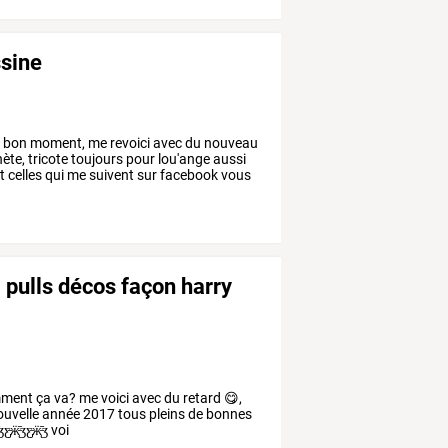
ssine
n
bon
moment,
me
revoici
avec
du
nouveau
ète,
tricote
toujours
pour
lou'ange
aussi
t
celles
qui
me
suivent
sur
facebook
vous
pulls décos façon harry
ment ça va? me voici avec du retard 😋,
ouvelle année 2017 tous pleins de bonnes
̡ӝ̵̨̄ʒƹ̵̡ӝ̵̨̄ʒ voi