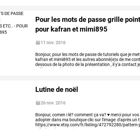
Pour les mots de passe grille point 
pour kafran et mimi895
11 nov. 2016
Bonjour,
pour
les
mots
de
passe
de
tutoriels
que
je
met
kafran
et
mimi895
et
les
autres
abonné(e)s
de
me
cont
dessous
de
la
photo
de
la
présentation
,
il
y'a
contact
j
grilles
point
de
croix
…
Lutine de noël
26 nov. 2016
Bonjour,
comen
i
lé?
comment
ça
va?
♥
merci
pour
vos
adopter
dans
ma
boutique
clic
sur
l'image:
d'après
un
t
https://www.etsy.com/fr/listing/472792280/pattern-p
ref=shop_home_active_12
…