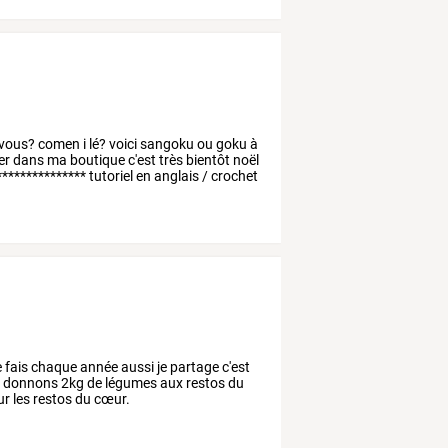
vous?
comen
i
lé?
voici
sangoku
ou
goku
à
er
dans
ma
boutique
c'est
très
bientôt
noël
***************
tutoriel
en
anglais
/
crochet
e fais chaque année aussi je partage c'est
nous donnons 2kg de légumes aux restos du
ur les restos du cœur.