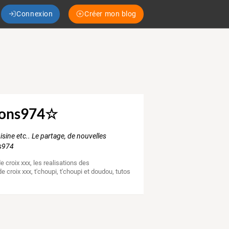
Connexion
Créer mon blog
tions974☆
isine etc.. Le partage, de nouvelles
ns974
de croix xxx
,
les realisations des
de croix xxx
,
t'choupi
,
t'choupi et doudou
,
tutos