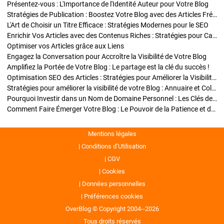
Présentez-vous : L'Importance de l'Identité Auteur pour Votre Blog
Stratégies de Publication : Boostez Votre Blog avec des Articles Fréquents et Exclusifs
L'Art de Choisir un Titre Efficace : Stratégies Modernes pour le SEO
Enrichir Vos Articles avec des Contenus Riches : Stratégies pour Captiver et Optimiser
Optimiser vos Articles grâce aux Liens
Engagez la Conversation pour Accroître la Visibilité de Votre Blog
Amplifiez la Portée de Votre Blog : Le partage est la clé du succès !
Optimisation SEO des Articles : Stratégies pour Améliorer la Visibilité de Votre Blog
Stratégies pour améliorer la visibilité de votre Blog : Annuaire et Collaborations
Pourquoi Investir dans un Nom de Domaine Personnel : Les Clés de la Réussite de Votre Blog
Comment Faire Émerger Votre Blog : Le Pouvoir de la Patience et de la Persévérance
Mentions légales
Conditions d’Utilisation
CGV
Cookies
Données personnelles
Préférences cookies
OverBlog © Copyright 2004--2026
Tous droits réservés