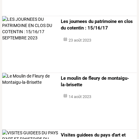
Les
journees
du
patrimoine
en
clos
du
cotentin
:
15/16/17
septembre
…
23 août 2023
Le moulin de fleury de montaigu-
la-brisette
14 août 2023
Visites
guidees
du
pays
d'art
et