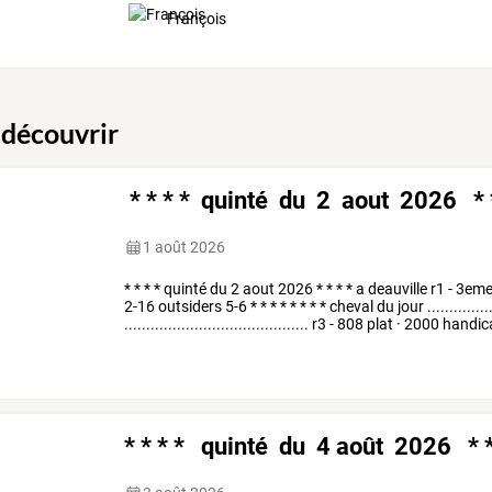
analyses
du
…
François
 découvrir
* * * * quinté du 2 aout 2026 * 
1 août 2026
*
*
*
*
quinté
du
2
aout
2026
*
*
*
*
a
deauville
r1
-
3em
2-16
outsiders
5-6
*
*
*
*
*
*
*
*
cheval
du
jour
...............
..........................................
r3
-
808
plat
·
2000
handic
* * * * quinté du 4 août 2026 * 