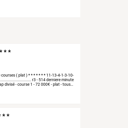
* * *
e
courses
(
plat
)
*
*
*
*
*
*
*
11-13-4-1-3-10-
...........................
r3
-
514
derniere
minute
ap
divisé
-
course
1
-
72
000€
-
plat
-
tous
…
* * *