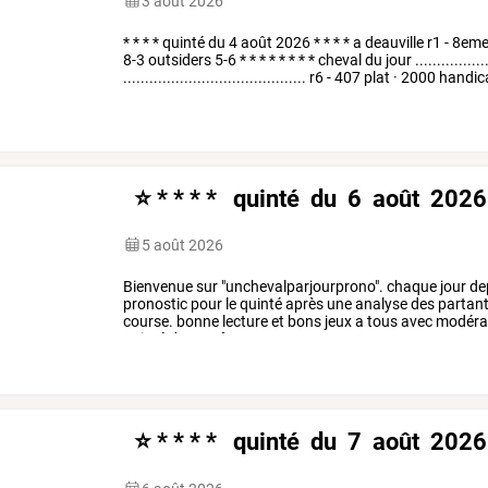
3 août 2026
*
*
*
*
quinté
du
4
août
2026
*
*
*
*
a
deauville
r1
-
8em
8-3
outsiders
5-6
*
*
*
*
*
*
*
*
cheval
du
jour
.................
..........................................
r6
-
407
plat
·
2000
handic
⭐ * * * * quinté du 6 août 2026
5 août 2026
Bienvenue
sur
"unchevalparjourprono".
chaque
jour
de
pronostic
pour
le
quinté
après
une
analyse
des
partant
course.
bonne
lecture
et
bons
jeux
a
tous
avec
modérat
quinté
du
6
août
…
⭐ * * * * quinté du 7 août 2026