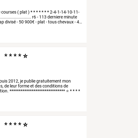
e
courses
(
plat
)
*
*
*
*
*
*
*
2-4-1-14-10-11-
.........................
r6
-
113
derniere
minute
ap
divisé
-
50
900€
-
plat
-
tous
chevaux
-
4
…
 * * * * ⭐
puis
2012,
je
publie
gratuitement
mon
s,
de
leur
forme
et
des
conditions
de
ion.
******************************
⭐
*
*
*
*
 * * * * ⭐