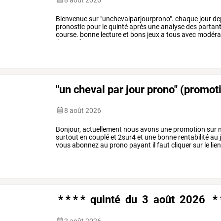
Bienvenue
sur
"unchevalparjourprono".
chaque
jour
de
pronostic
pour
le
quinté
après
une
analyse
des
partant
course.
bonne
lecture
et
bons
jeux
a
tous
avec
modérat
du
9
août
2026
*
*
*
*
…
"un cheval par jour prono" (promot
8 août 2026
Bonjour,
actuellement
nous
avons
une
promotion
sur
n
surtout
en
couplé
et
2sur4
et
une
bonne
rentabilité
au
vous
abonnez
au
prono
payant
il
faut
cliquer
sur
le
lie
mois
soit
0,50
cts
par
…
* * * * quinté du 3 août 2026 * 
2 août 2026