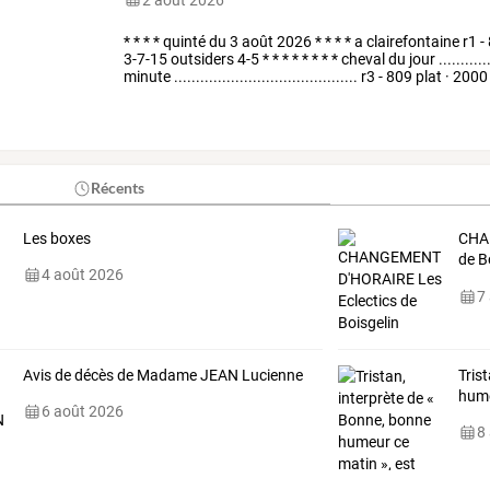
*
*
*
*
quinté
du
3
août
2026
*
*
*
*
a
clairefontaine
r1
-
3-7-15
outsiders
4-5
*
*
*
*
*
*
*
*
cheval
du
jour
............
minute
..........................................
r3
-
809
plat
·
2000
…
Récents
Les boxes
CHA
de
Bo
4 août 2026
Spon
7
Avis de décès de Madame JEAN Lucienne
Tris
hume
6 août 2026
8