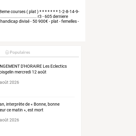
8eme
courses
(
plat
)
*
*
*
*
*
*
*
1-2-8-14-9-
..............................
r3
-
605
derniere
handicap
divisé
-
50
900€
-
plat
-
femelles
-
Populaires
NGEMENT
D'HORAIRE
Les
Eclectics
isgelin
mercredi
12
août
sorisé
…
 août 2026
tan, interprète de « Bonne, bonne
ur ce matin », est mort
 août 2026