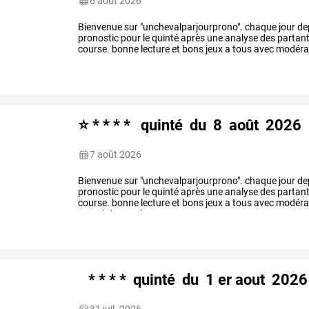
6 août 2026
Bienvenue
sur
"unchevalparjourprono".
chaque
jour
de
pronostic
pour
le
quinté
après
une
analyse
des
partant
course.
bonne
lecture
et
bons
jeux
a
tous
avec
modérat
quinté
du
7
août
…
⭐ * * * * quinté du 8 août 2026 
7 août 2026
Bienvenue
sur
"unchevalparjourprono".
chaque
jour
de
pronostic
pour
le
quinté
après
une
analyse
des
partant
course.
bonne
lecture
et
bons
jeux
a
tous
avec
modérat
quinté
du
8
août
…
* * * * quinté du 1 er aout 2026