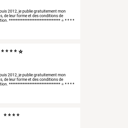
puis
2012,
je
publie
gratuitement
mon
s,
de
leur
forme
et
des
conditions
de
ion.
******************************
⭐
*
*
*
*
* * * * ⭐
puis
2012,
je
publie
gratuitement
mon
s,
de
leur
forme
et
des
conditions
de
ion.
******************************
⭐
*
*
*
*
 * * * *