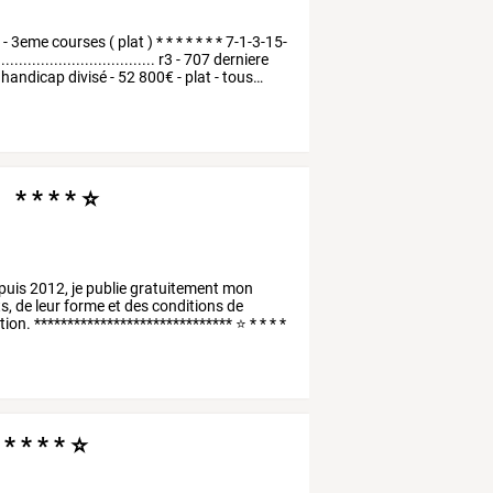
1
-
3eme
courses
(
plat
)
*
*
*
*
*
*
*
7-1-3-15-
...................................
r3
-
707
derniere
handicap
divisé
-
52
800€
-
plat
-
tous
…
 * * * * ⭐
puis
2012,
je
publie
gratuitement
mon
s,
de
leur
forme
et
des
conditions
de
ion.
******************************
⭐
*
*
*
*
* * * * ⭐