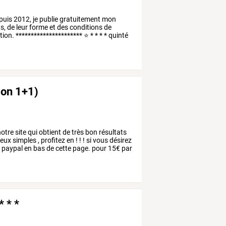
puis
2012,
je
publie
gratuitement
mon
s,
de
leur
forme
et
des
conditions
de
ion.
**********************
⭐
*
*
*
*
quinté
ion 1+1)
otre
site
qui
obtient
de
très
bon
résultats
jeux
simples
,
profitez
en
!
!
!
si
vous
désirez
n
paypal
en
bas
de
cette
page.
pour
15€
par
* * *