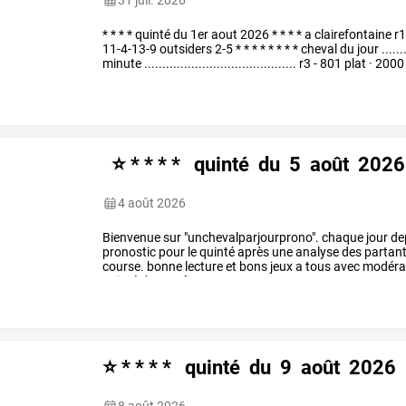
31 juil. 2026
*
*
*
*
quinté
du
1er
aout
2026
*
*
*
*
a
clairefontaine
r
11-4-13-9
outsiders
2-5
*
*
*
*
*
*
*
*
cheval
du
jour
.......
minute
..........................................
r3
-
801
plat
·
2000
⭐ * * * * quinté du 5 août 2026
4 août 2026
Bienvenue
sur
"unchevalparjourprono".
chaque
jour
de
pronostic
pour
le
quinté
après
une
analyse
des
partant
course.
bonne
lecture
et
bons
jeux
a
tous
avec
modérat
quinté
du
5
août
…
⭐ * * * * quinté du 9 août 2026 
8 août 2026