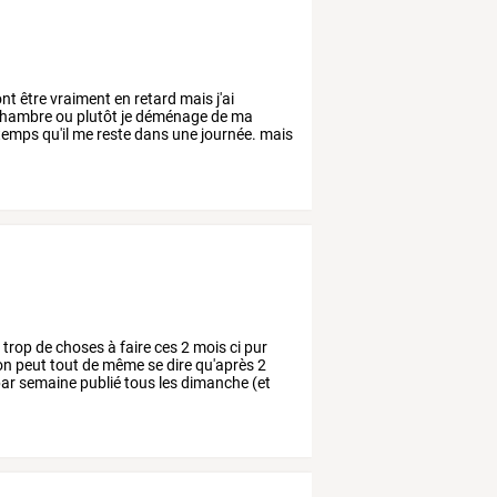
nt
être
vraiment
en
retard
mais
j'ai
hambre
ou
plutôt
je
déménage
de
ma
temps
qu'il
me
reste
dans
une
journée.
mais
p
trop
de
choses
à
faire
ces
2
mois
ci
pur
on
peut
tout
de
même
se
dire
qu'après
2
ar
semaine
publié
tous
les
dimanche
(et