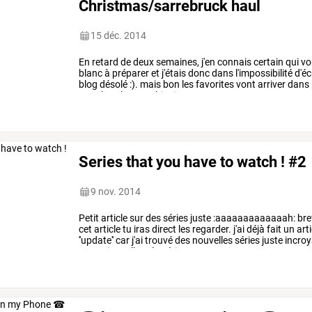
Christmas/sarrebruck haul
15 déc. 2014
En
retard
de
deux
semaines,
j'en
connais
certain
qui
vo
blanc
à
préparer
et
j'étais
donc
dans
l'impossibilité
d'éc
blog
désolé
:).
mais
bon
les
favorites
vont
arriver
dans
sarrebruck
avant-hier
je
me
…
Series that you have to watch ! #2
9 nov. 2014
Petit
article
sur
des
séries
juste
:aaaaaaaaaaaaah:
bre
cet
article
tu
iras
direct
les
regarder.
j'ai
déjà
fait
un
arti
''update''
car
j'ai
trouvé
des
nouvelles
séries
juste
incroy
exceptionnelles
!
la
série
se
…