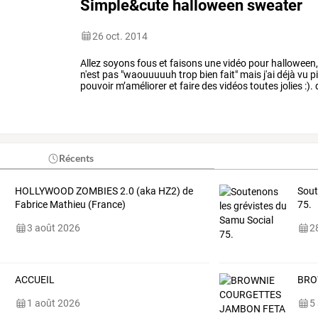
Simple&cute halloween sweater
26 oct. 2014
Allez
soyons
fous
et
faisons
une
vidéo
pour
halloween
n'est
pas
"waouuuuuh
trop
bien
fait"
mais
j'ai
déjà
vu
pi
pouvoir
m’améliorer
et
faire
des
vidéos
toutes
jolies
:).
tu
veux
que
…
Récents
HOLLYWOOD ZOMBIES 2.0 (aka HZ2) de
Sout
Fabrice Mathieu (France)
75.
3 août 2026
28
ACCUEIL
BRO
1 août 2026
5