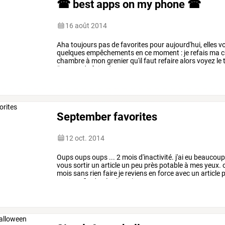
☎ best apps on my phone ☎
16 août 2014
Aha
toujours
pas
de
favorites
pour
aujourd'hui,
elles
vo
quelques
empêchements
en
ce
moment
:
je
refais
ma
c
chambre
à
mon
grenier
qu'il
faut
refaire
alors
voyez
le
j'essaye
de
faire
des
petits
…
September favorites
12 oct. 2014
Oups
oups
oups
...
2
mois
d'inactivité.
j'ai
eu
beaucou
vous
sortir
un
article
un
peu
près
potable
à
mes
yeux.
mois
sans
rien
faire
je
reviens
en
force
avec
un
article
p
ouais
enfin
du
régulier
;3)...
…