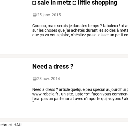
◘ sale in metz ◘ little shopping
25 janv. 2015
Coucou,
mais
serais-je
dans
les
temps
?
fabuleux
!
:d
a
sur
les
choses
que
j'ai
achetés
durant
les
soldes
à
met
que
ça
va
vous
plaire,
n'hésitez
pas
a
laisser
un
petit
co
un
nouvel
article
!
:
…
Need a dress ?
23 nov. 2014
Need
a
dress
?
article
quelque
peu
spécial
aujourd'hui
p
www.robelle.fr
.
un
site,
juste
*o*,
façon
vous
commen
ferai
pas
un
partenariat
avec
n'importe
qui,
voyons
!
al
l'avez
pas
encore
compris
du
…