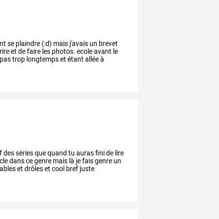
nt
se
plaindre
(:d)
mais
j'avais
un
brevet
rire
et
de
faire
les
photos.
ecole
avant
le
pas
trop
longtemps
et
étant
allée
à
f
des
séries
que
quand
tu
auras
fini
de
lire
cle
dans
ce
genre
mais
là
je
fais
genre
un
ables
et
drôles
et
cool
bref
juste