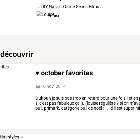
... DIY.Nailart.Game.Series.Films ...
Louise.
 découvrir
♥ october favorites
16 nov. 2014
Ouhouh
je
suis
pas
trop
en
retard
pour
une
fois
!
et
en
si
c'est
pas
fabuleux
ça
:).
(louise
régulière
?
si
on
m'ava
pull,
primark.
catégorie
pull
de
noel
:
1.
:d
il
est
super
mi
attendez
le
…