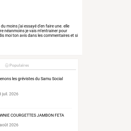
,
du
moins
j'ai
essayé
d'en
faire
une.
elle
re
néanmoins
je
vais
m’entrainer
pour
dis
moi
ton
avis
dans
les
commentaires
et
si
Populaires
enons les grévistes du Samu Social
 juil. 2026
WNIE COURGETTES JAMBON FETA
 août 2026