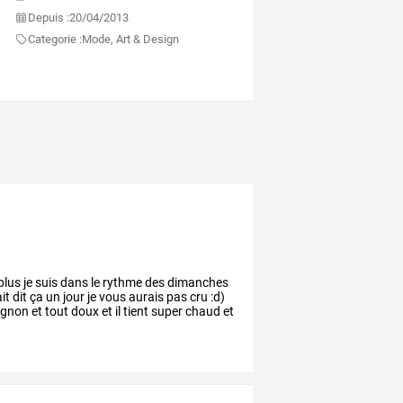
Depuis :
20/04/2013
Categorie :
Mode, Art & Design
plus
je
suis
dans
le
rythme
des
dimanches
it
dit
ça
un
jour
je
vous
aurais
pas
cru
:d)
gnon
et
tout
doux
et
il
tient
super
chaud
et