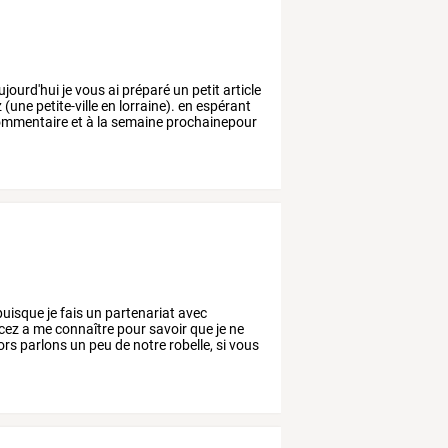
ujourd'hui
je
vous
ai
préparé
un
petit
article
z
(une
petite-ville
en
lorraine).
en
espérant
mmentaire
et
à
la
semaine
prochainepour
uisque
je
fais
un
partenariat
avec
cez
a
me
connaître
pour
savoir
que
je
ne
ors
parlons
un
peu
de
notre
robelle,
si
vous