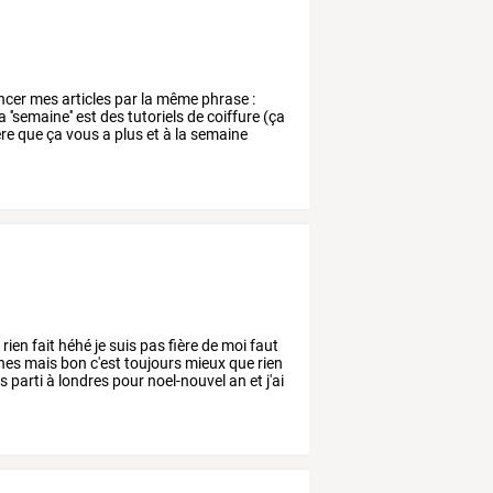
cer
mes
articles
par
la
même
phrase
:
a
''semaine''
est
des
tutoriels
de
coiffure
(ça
ère
que
ça
vous
a
plus
et
à
la
semaine
t
rien
fait
héhé
je
suis
pas
fière
de
moi
faut
nes
mais
bon
c'est
toujours
mieux
que
rien
is
parti
à
londres
pour
noel-nouvel
an
et
j'ai