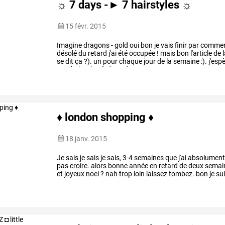
☼ 7 days -► 7 hairstyles ☼
15 févr. 2015
Imagine
dragons
-
gold
oui
bon
je
vais
finir
par
commen
désolé
du
retard
j'ai
été
occupée
!
mais
bon
l'article
de
l
se
dit
ça
?).
un
pour
chaque
jour
de
la
semaine
:).
j'esp
prochaine
(ou
à
dans
deux
…
♦ london shopping ♦
18 janv. 2015
Je
sais
je
sais
je
sais,
3-4
semaines
que
j'ai
absolumen
pas
croire.
alors
bonne
année
en
retard
de
deux
semai
et
joyeux
noel
?
nah
trop
loin
laissez
tombez.
bon
je
su
fait
un
petit
…