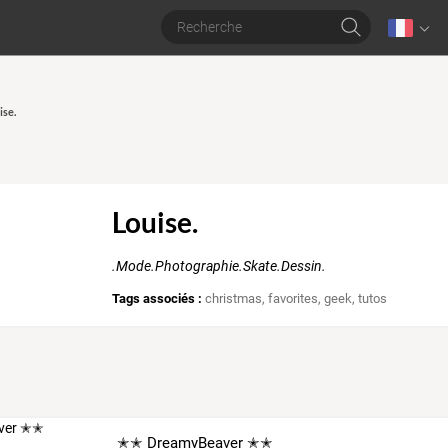
ise.
Louise.
.Mode.Photographie.Skate.Dessin.
Tags associés :
christmas
,
favorites
,
geek
,
tutos
✭✭ DreamyBeaver ✭✭