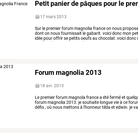
Petit panier de pâques pour le pr
17 mars 2013
Sur
le
premier
forum
magnolia
france
on
nous
proposa
dont
on
nous
fournissait
le
gabarit.
voici
donc
mon
pet
idée
pour
offrir
se
petits
oeufs
au
chocolat.
voici
donc
cardstock,
papier
imprimé
…
Forum magnolia 2013
18 avr. 2013
Le
premier
forum
magnola
france
a
été
fermé
et
quelq
forum
magnolia
2013.
je
souhaite
longue
vie
à
ce
foru
défis
,
où
nous
mettons
à
l'honneur
tilda
et
edwin.
je
va
copier:
voici
mon
…