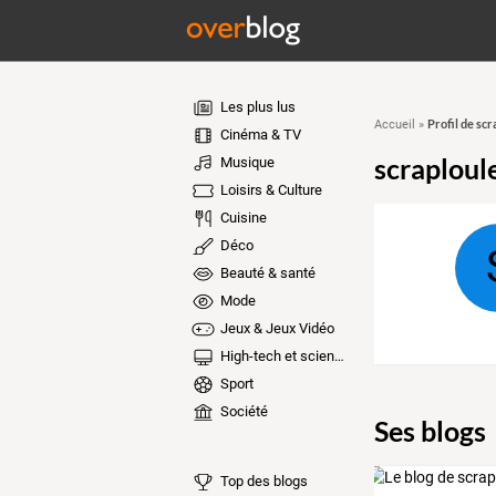
Les plus lus
Profil de scr
Accueil
»
Cinéma & TV
scraploul
Musique
Loisirs & Culture
Cuisine
Déco
Beauté & santé
Mode
Jeux & Jeux Vidéo
High-tech et sciences
Sport
Société
Ses blogs
Top des blogs