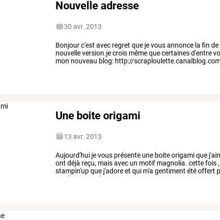
Nouvelle adresse
30 avr. 2013
Bonjour c'est avec regret que je vous annonce la fin d
nouvelle version.je crois même que certaines d'entre vo
mon nouveau blog: http://scraploulette.canalblog.com 
Une boite origami
13 avr. 2013
Aujourd'hui
je
vous
présente
une
boite
origami
que
j'ai
ont
déjà
reçu,
mais
avec
un
motif
magnolia.
cette
fois
,
stampin'up
que
j'adore
et
qui
m'a
gentiment
été
offert
p
ne
résiste
pas
à
…