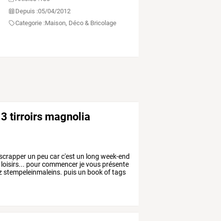
Depuis :
05/04/2012
Categorie :
Maison, Déco & Bricolage
 3 tirroirs magnolia
scrapper
un
peu
car
c'est
un
long
week-end
loisirs...
pour
commencer
je
vous
présente
z
stempeleinmaleins.
puis
un
book
of
tags