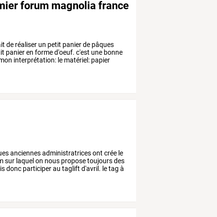
emier forum magnolia france
it
de
réaliser
un
petit
panier
de
pâques
it
panier
en
forme
d'oeuf.
c'est
une
bonne
mon
interprétation:
le
matériel:
papier
ues
anciennes
administratrices
ont
crée
le
m
sur
laquel
on
nous
propose
toujours
des
is
donc
participer
au
taglift
d'avril.
le
tag
à