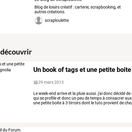
Blog de loisirs créatif : carterie, scrapbooking, et
autres créations.
scraploulette
 découvrir
Un book of tags et une petite boite
29 mars 2013
Le
week-end
arrive
et
la
pluie
aussi.
j'ai
donc
décidé
de
qui
se
profile
et
donc
un
peu
de
temps
à
consacrer
aux
une
petite
boite
à
3
tirroirs
dont
le
tuto
provient
de
che
qui
est
un
petit
…