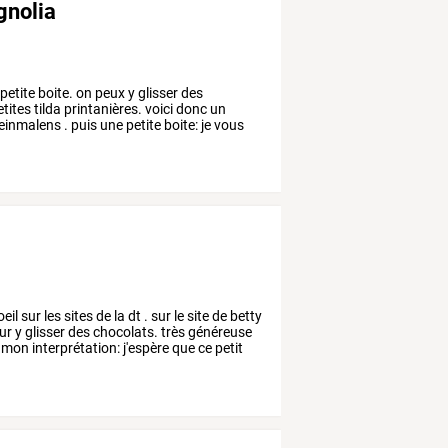
gnolia
petite
boite.
on
peux
y
glisser
des
tites
tilda
printanières.
voici
donc
un
einmalens
.
puis
une
petite
boite:
je
vous
oeil
sur
les
sites
de
la
dt
.
sur
le
site
de
betty
ur
y
glisser
des
chocolats.
très
généreuse
mon
interprétation:
j'espère
que
ce
petit