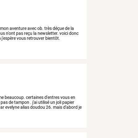
e mon aventure avec ob. très déçue de la
us n'ont pas reçu la newsletter. voici donc
j'espère vous retrouver bientôt.
me
beaucoup.
certaines
d'entres
vous
en
pas
de
tampon
.
j'ai
utilisé
un
joli
papier
ar
evelyne
alias
doudou
26.
mais
d'abord
je