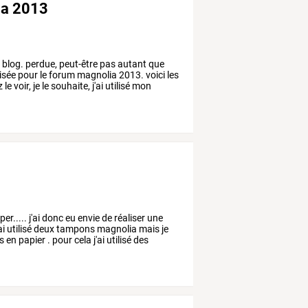
ia 2013
n
blog.
perdue,
peut-être
pas
autant
que
isée
pour
le
forum
magnolia
2013.
voici
les
z
le
voir,
je
le
souhaite,
j'ai
utilisé
mon
er.....
j'ai
donc
eu
envie
de
réaliser
une
ai
utilisé
deux
tampons
magnolia
mais
je
rs
en
papier
.
pour
cela
j'ai
utilisé
des