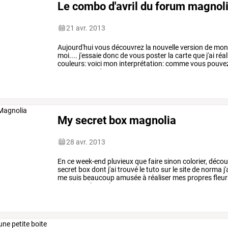
Le combo d'avril du forum magnol
21 avr. 2013
Aujourd'hui
vous
découvrez
la
nouvelle
version
de
mo
moi....
j'essaie
donc
de
vous
poster
la
carte
que
j'ai
réal
couleurs:
voici
mon
interprétation:
comme
vous
pouve
nouveau
set
de
…
My secret box magnolia
28 avr. 2013
En
ce
week-end
pluvieux
que
faire
sinon
colorier,
découp
secret
box
dont
j'ai
trouvé
le
tuto
sur
le
site
de
norma
j'
me
suis
beaucoup
amusée
à
réaliser
mes
propres
fleu
matrices
cheery
lynn
…