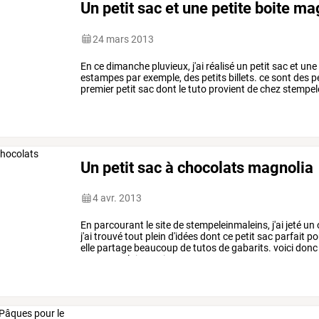
Un petit sac et une petite boite ma
24 mars 2013
En
ce
dimanche
pluvieux,
j'ai
réalisé
un
petit
sac
et
une
estampes
par
exemple,
des
petits
billets.
ce
sont
des
pe
premier
petit
sac
dont
le
tuto
provient
de
chez
stempel
laisse
je
prépare
un
petit
book
of
…
Un petit sac à chocolats magnolia
4 avr. 2013
En
parcourant
le
site
de
stempeleinmaleins,
j'ai
jeté
un
j'ai
trouvé
tout
plein
d'idées
dont
ce
petit
sac
parfait
po
elle
partage
beaucoup
de
tutos
de
gabarits.
voici
donc
sac
vous
plaira
mais
…