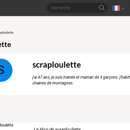
aploulette
ette
scraploulette
S
j'ai 47 ans, je suis mariée et maman de 3 garçons. j'habit
chaines de montagnes.
Le blog de scraploulette