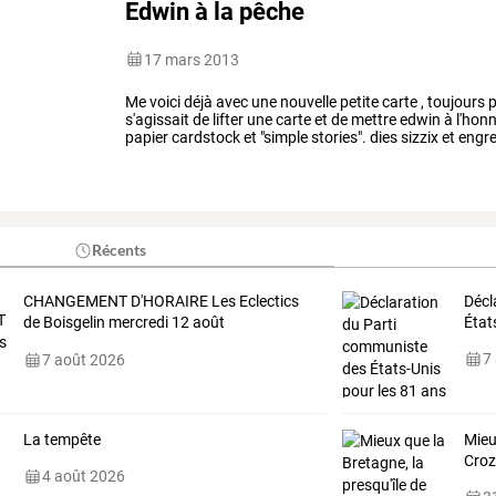
Edwin à la pêche
17 mars 2013
Me
voici
déjà
avec
une
nouvelle
petite
carte
,
toujours
p
s'agissait
de
lifter
une
carte
et
de
mettre
edwin
à
l'honn
papier
cardstock
et
"simple
stories".
dies
sizzix
et
engr
à
l'encre
aux
distress
…
Récents
CHANGEMENT
D'HORAIRE
Les
Eclectics
Décl
de
Boisgelin
mercredi
12
août
État
Sponsorisé
…
7
7 août 2026
La tempête
Mieu
Cro
4 août 2026