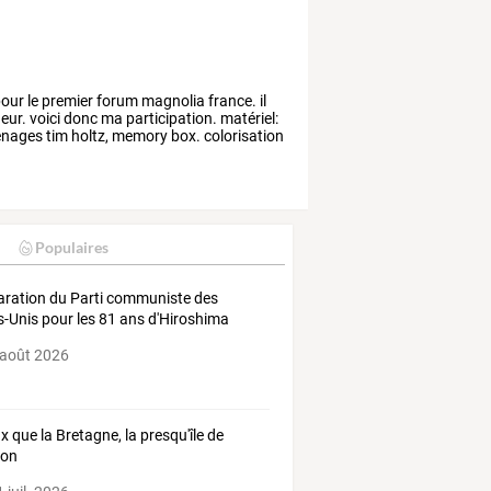
our
le
premier
forum
magnolia
france.
il
eur.
voici
donc
ma
participation.
matériel:
enages
tim
holtz,
memory
box.
colorisation
Populaires
aration du Parti communiste des
s-Unis pour les 81 ans d'Hiroshima
 août 2026
x que la Bretagne, la presqu'île de
zon