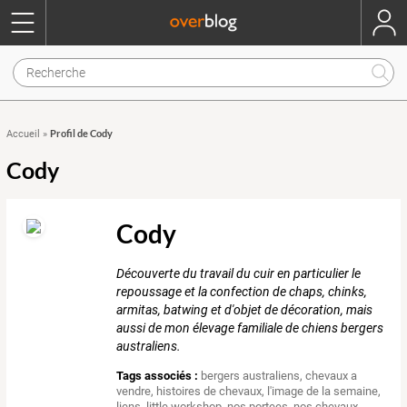
Profil de Cody
Accueil
»
Cody
Cody
Découverte du travail du cuir en particulier le
repoussage et la confection de chaps, chinks,
armitas, batwing et d'objet de décoration, mais
aussi de mon élevage familiale de chiens bergers
australiens.
Tags associés :
bergers australiens
,
chevaux a
vendre
,
histoires de chevaux
,
l'image de la semaine
,
liens
,
little workshop
,
nos portees
,
nos chevaux
,