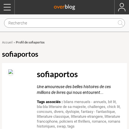
Profil de sofiaportos
Accueil
»
sofiaportos
sofiaportos
Une amoureuse des belles histoires de ces
millions de livres qui nous entourent...
Tags associés :
bilans mensuels - annuels
,
bit lit
,
bla-bla litteraire de sa majeste
,
challenges
,
chick lit
,
concours
,
divers
,
dystopie
,
fantasy - fantastique
,
litterature classique
,
litterature etrangere
,
litterature
francophone
,
policiers et thrillers
,
romance
,
romans
historiques
,
swap
,
tags