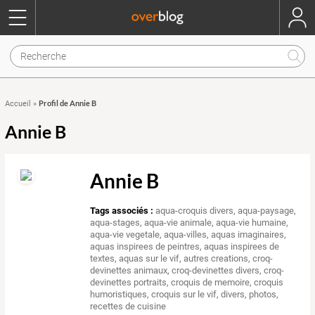
Profil de Annie B
Accueil
»
Annie B
Annie B
Tags associés :
aqua-croquis divers
,
aqua-paysage
,
aqua-stages
,
aqua-vie animale
,
aqua-vie humaine
,
aqua-vie vegetale
,
aqua-villes
,
aquas imaginaires
,
aquas inspirees de peintres
,
aquas inspirees de
textes
,
aquas sur le vif
,
autres creations
,
croq-
devinettes animaux
,
croq-devinettes divers
,
croq-
devinettes portraits
,
croquis de memoire
,
croquis
humoristiques
,
croquis sur le vif
,
divers
,
photos
,
recettes de cuisine