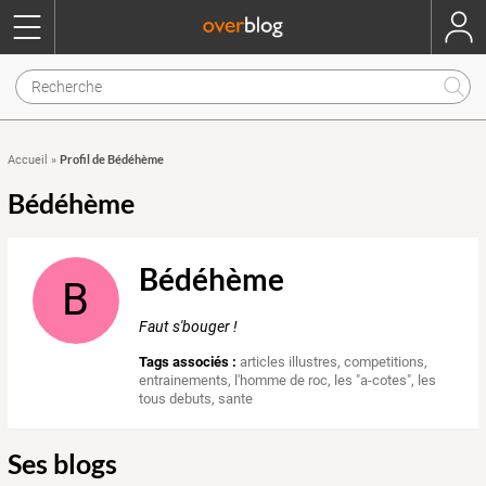
Profil de Bédéhème
Accueil
»
Bédéhème
Bédéhème
B
Faut s'bouger !
Tags associés :
articles illustres
,
competitions
,
entrainements
,
l'homme de roc
,
les "a-cotes"
,
les
tous debuts
,
sante
Ses blogs