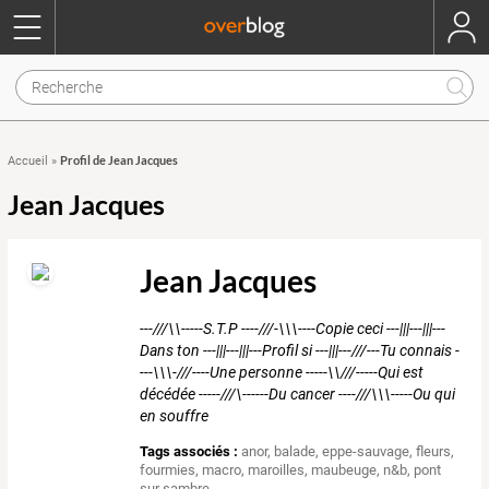
Profil de Jean Jacques
Accueil
»
Jean Jacques
Jean Jacques
---///\\-----S.T.P ----///-\\\----Copie ceci ---|||---|||---
Dans ton ---|||---|||---Profil si ---|||---///---Tu connais -
---\\\-///----Une personne -----\\///-----Qui est
décédée -----///\------Du cancer ----///\\\-----Ou qui
en souffre
Tags associés :
anor
,
balade
,
eppe-sauvage
,
fleurs
,
fourmies
,
macro
,
maroilles
,
maubeuge
,
n&b
,
pont
sur sambre