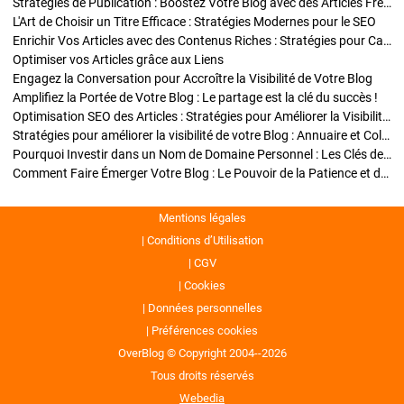
Stratégies de Publication : Boostez Votre Blog avec des Articles Fréquents et Exclusifs
L'Art de Choisir un Titre Efficace : Stratégies Modernes pour le SEO
Enrichir Vos Articles avec des Contenus Riches : Stratégies pour Captiver et Optimiser
Optimiser vos Articles grâce aux Liens
Engagez la Conversation pour Accroître la Visibilité de Votre Blog
Amplifiez la Portée de Votre Blog : Le partage est la clé du succès !
Optimisation SEO des Articles : Stratégies pour Améliorer la Visibilité de Votre Blog
Stratégies pour améliorer la visibilité de votre Blog : Annuaire et Collaborations
Pourquoi Investir dans un Nom de Domaine Personnel : Les Clés de la Réussite de Votre Blog
Comment Faire Émerger Votre Blog : Le Pouvoir de la Patience et de la Persévérance
Mentions légales
Conditions d’Utilisation
CGV
Cookies
Données personnelles
Préférences cookies
OverBlog © Copyright 2004--2026
Tous droits réservés
Webedia