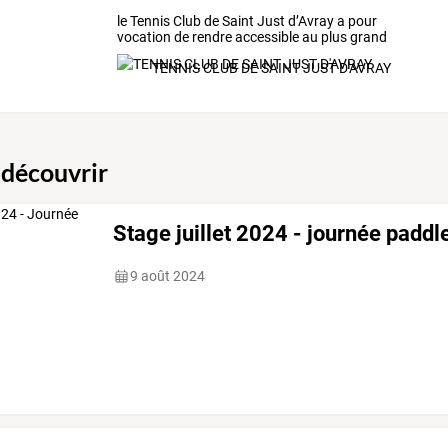
le
Tennis
Club
de
Saint
Just
d’Avray
a
pour
vocation
de
rendre
accessible
au
plus
grand
nombre
la
…
TENNIS CLUB DE SAINT JUST D'AVRAY
 découvrir
Stage juillet 2024 - journée paddl
9 août 2024