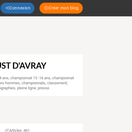
Connexion
Créer mon blog
UST D'AVRAY
4 ans
,
championnat 15 -16 ans
,
championnat
iors hommes
,
championnats
,
classement
,
ographies
,
pleine ligne
,
presse
Articles :
461