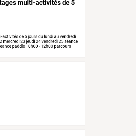
tages multi-activités de 5
i-activités
de
5
jours
du
lundi
au
vendredi
2
mercredi
23
jeudi
24
vendredi
25
séance
eance
paddle
10h00
-
12h00
parcours