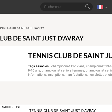
ENNIS CLUB DE SAINT JUST D'AVRAY
LUB DE SAINT JUST D'AVRAY
TENNIS CLUB DE SAINT J
Tags associés :
championnat 11-12 ans
,
championnat 13-1
9-10 ans
,
championnat seniors femmes
,
championnat sen
informations
,
inscriptions
,
manifestations
,
newsletter
,
phot
TENNIS CLUB DE SAINT JUST D'AVRAY