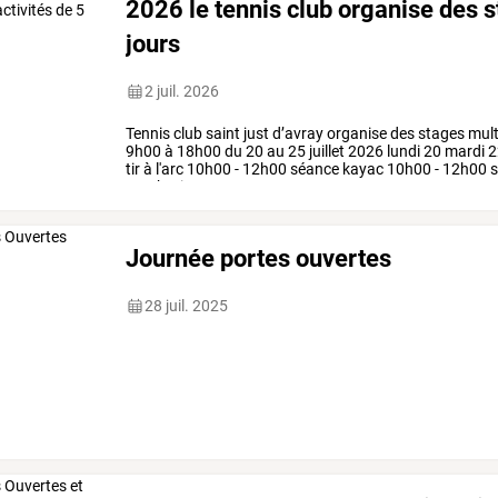
2026 le tennis club organise des s
jours
2 juil. 2026
Tennis
club
saint
just
d’avray
organise
des
stages
mult
9h00
à
18h00
du
20
au
25
juillet
2026
lundi
20
mardi
2
tir
à
l'arc
10h00
-
12h00
séance
kayac
10h00
-
12h00
s
acrobatique
en
…
Journée portes ouvertes
28 juil. 2025