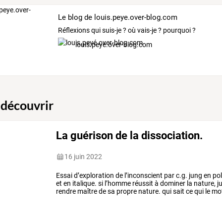
Le blog de louis.peye.over-blog.com
Réflexions qui suis-je ? où vais-je ? pourquoi ?
louis.peyé.over-blog.com
 découvrir
La guérison de la dissociation.
16 juin 2022
Essai
d’exploration
de
l’inconscient
par
c.g.
jung
en
pol
et
en
italique.
si
l’homme
réussit
à
dominer
la
nature,
j
rendre
maître
de
sa
propre
nature.
qui
sait
ce
qui
le
mot
est
…