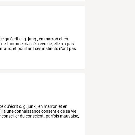
ce
qu’écrit
c.
g.
jung
,
en
marron
et
en
e
de
l’homme
civilisé
a
évolué,
elle
n’a
pas
ntaux.
et
pourtant
ces
instincts
n’ont
pas
ce
qu’écrit
c.
g.
junk
,
en
marron
et
en
il
a
une
connaissance
consentie
de
sa
vie
e
conseiller
du
conscient.
parfois
mauvaise,