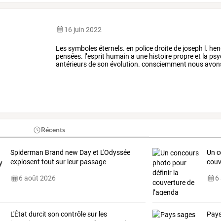
16 juin 2022
Les
symboles
éternels.
en
police
droite
de
joseph
l.
hen
pensées.
l’esprit
humain
a
une
histoire
propre
et
la
psy
antérieurs
de
son
évolution.
consciemment
nous
avon
sous
le
tapis
–
leurs
…
Récents
Spiderman Brand new Day et L'Odyssée
Un c
explosent tout sur leur passage
couv
6 août 2026
6
L'État
durcit
son
contrôle
sur
les
Pays