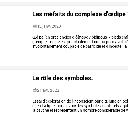
Les méfaits du complexe d’œdipe
12 janv. 2020
Œdipe
(en
grec
ancien
οἰδίπους
/
oidípous,
«
pieds
enf
grecque.
œdipe
est
principalement
connu
pour
avoir
r
involontairement
coupable
de
parricide
et
d'inceste..
à
également
été
utilisée
pour
…
Le rôle des symboles.
21 avr. 2022
Essai
d’exploration
de
l’inconscient
par
c.g.
jung
en
pol
et
en
italique.
nous
avons
les
symboles
«
naturels
»
qu
la
psyché
et
représentent
un
nombre
considérable
de
v
avons
les
symboles
«
…