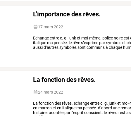
L’importance des rêves.
17 mars 2022
Echange
entre
c.
g.
junk
et
moi-même.
police
noire
est
italique
ma
pensée.
le
rêve
s’exprime
par
symbole
et
ch
aussi
d’autres
symboles
sont
communs
à
chaque
hum
terme,
un
nom,
une
…
La fonction des rêves.
24 mars 2022
La
fonction
des
rêves.
echange
entre
c.
g.
junk
et
moi-
en
marron
et
en
italique
ma
pensée.
d’abord
une
remar
histoire
racontée
par
l’esprit
conscient.
le
rêveur
est
ass
et
ridicules,
…