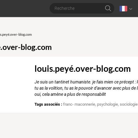
uis.peyé.over-blog.com
é.over-blog.com
louis.peyé.over-blog.com
Je suis un tantinet humaniste. je fais mien ce précept : l
tu as la volition, tu as le pouvoir d'avancer avec plus de
oui, cela amène a plus de responsabilit
Tags associés :
franc- maconnerie
,
psychologie
,
sociologie