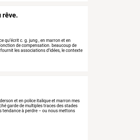
 rêve.
ce
qu’écrit
c.
g.
jung
,
en
marron
et
en
fonction
de
compensation.
beaucoup
de
fournit
les
associations
d’idées,
le
contexte
derson
et
en
police
italique
et
marron
mes
ché
garde
de
multiples
traces
des
stades
s
tendance
à
perdre
–
ou
nous
mettons