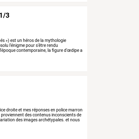
 1/3
lés
»)
est
un
héros
de
la
mythologie
ésolu
l'énigme
pour
s'être
rendu
l'époque
contemporaine,
la
figure
d'œdipe
a
ice
droite
et
mes
réponses
en
police
marron
i
proviennent
des
contenus
inconscients
de
ariation
des
images
archétypales.
et
nous