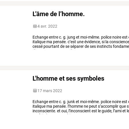
L’âme de l’homme.
4 avr. 2022
Echange
entre
c.
g.
jung
et
moi-même.
police
noire
est
italique
ma
pensée.
c’est
une
évidence,
si
la
conscienc
cessé
pourtant
de
se
séparer
de
ses
instincts
fondame
disparu
pour
autant.
ils
ont
…
L'homme et ses symboles
17 mars 2022
Echange
entre
c.
g.
junk
et
moi-même.
police
noire
est
italique
ma
pensée.
l’homme
ne
peut
s’accomplir
que
s’
inconsciente.
et
oui,
l’inconscient
est
le
guide,
l’ami
et
l
parfois
bonne.
combien
…