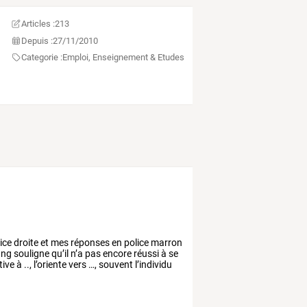
Articles :
213
Depuis :
27/11/2010
Categorie :
Emploi, Enseignement & Etudes
ice
droite
et
mes
réponses
en
police
marron
ung
souligne
qu’il
n’a
pas
encore
réussi
à
se
ive
à
..,
l’oriente
vers
…,
souvent
l’individu