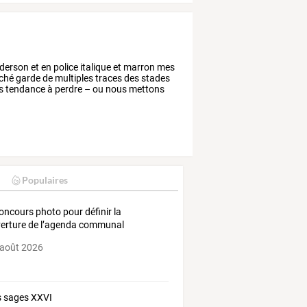
derson
et
en
police
italique
et
marron
mes
ché
garde
de
multiples
traces
des
stades
s
tendance
à
perdre
–
ou
nous
mettons
Populaires
oncours photo pour définir la
erture de l’agenda communal
 août 2026
 sages XXVI