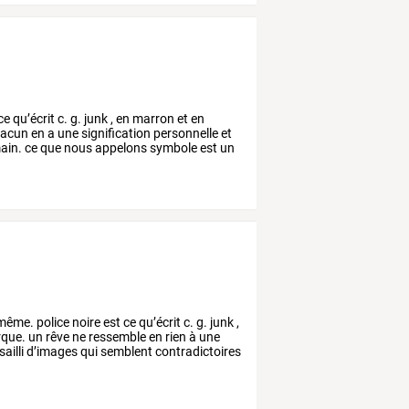
ce
qu’écrit
c.
g.
junk
,
en
marron
et
en
acun
en
a
une
signification
personnelle
et
ain.
ce
que
nous
appelons
symbole
est
un
même.
police
noire
est
ce
qu’écrit
c.
g.
junk
,
que.
un
rêve
ne
ressemble
en
rien
à
une
ailli
d’images
qui
semblent
contradictoires