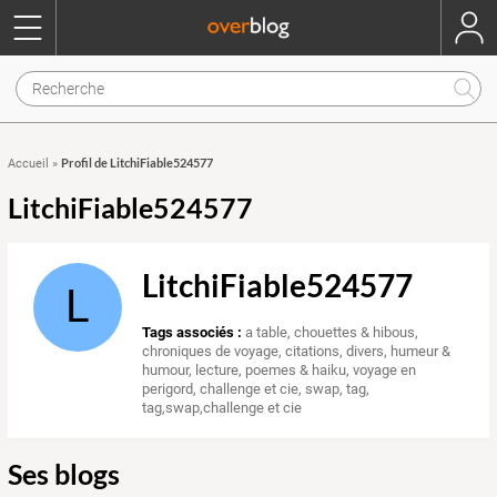
Profil de LitchiFiable524577
Accueil
»
LitchiFiable524577
LitchiFiable524577
L
Tags associés :
a table
,
chouettes & hibous
,
chroniques de voyage
,
citations
,
divers
,
humeur &
humour
,
lecture
,
poemes & haiku
,
voyage en
perigord
,
challenge et cie
,
swap
,
tag
,
tag,swap,challenge et cie
Ses blogs