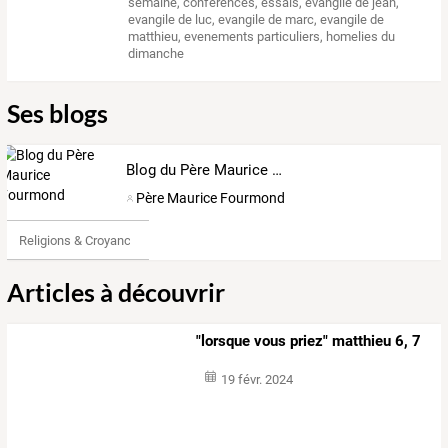
semaine
,
conferences
,
essais
,
evangile de jean
,
evangile de luc
,
evangile de marc
,
evangile de
matthieu
,
evenements particuliers
,
homelies du
dimanche
Ses blogs
Blog du Père Maurice Fourmond
Père Maurice Fourmond
Religions & Croyances
Articles à découvrir
"lorsque vous priez" matthieu 6, 7
19 févr. 2024