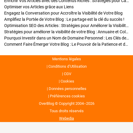
Enrichir Vos Articles avec des Contenus Riches : Stratégies pour Captiver et Optimiser
Optimiser vos Articles grâce aux Liens
Engagez la Conversation pour Accroître la Visibilité de Votre Blog
Amplifiez la Portée de Votre Blog : Le partage est la clé du succès !
Optimisation SEO des Articles : Stratégies pour Améliorer la Visibilité de Votre Blog
Stratégies pour améliorer la visibilité de votre Blog : Annuaire et Collaborations
Pourquoi Investir dans un Nom de Domaine Personnel : Les Clés de la Réussite de Votre Blog
Comment Faire Émerger Votre Blog : Le Pouvoir de la Patience et de la Persévérance
Mentions légales
Conditions d’Utilisation
CGV
Cookies
Données personnelles
Préférences cookies
OverBlog © Copyright 2004--2026
Tous droits réservés
Webedia