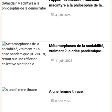
macintyre
à
la
philosophie
de
la
…
4 juin 2025
Métamorphoses
de
la
sociabilité,
vraiment
?
la
crise
pandémique
…
11 juin 2025
A une femme thrace
8 nov. 2025