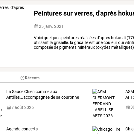
Peintures sur verres, d'après hoku
25 janv. 2021
Voici
quelques
peintures
réalisées
d'après
hokusaï
(17
utilisant
la
grisaille.
la
grisaille
est
une
couleur
qui
vitrif
composée
de
pigments
minéraux
(oxydes
métalliques
no
fuji
/
le
fujiyama
…
Récents
La
Sauce
Chien
comme
aux
ASM
Antilles...accompagnée
de
sa
couronne
AFT
de
…
30
7 août 2026
Agenda concerts
Chic