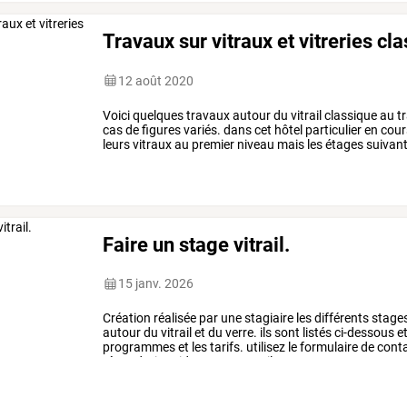
Travaux sur vitraux et vitreries cl
12 août 2020
Voici
quelques
travaux
autour
du
vitrail
classique
au
tr
cas
de
figures
variés.
dans
cet
hôtel
particulier
en
cour
leurs
vitraux
au
premier
niveau
mais
les
étages
suivan
des
vitraux
sur
le
même
…
Faire un stage vitrail.
15 janv. 2026
Création
réalisée
par
une
stagiaire
les
différents
stage
autour
du
vitrail
et
du
verre.
ils
sont
listés
ci-dessous
e
programmes
et
les
tarifs.
utilisez
le
formulaire
de
cont
répondrai
rapidement
par
mail
…