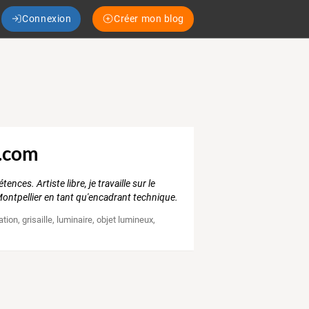
Connexion
Créer mon blog
g.com
ces. Artiste libre, je travaille sur le
à Montpellier en tant qu'encadrant technique.
ation
,
grisaille
,
luminaire
,
objet lumineux
,