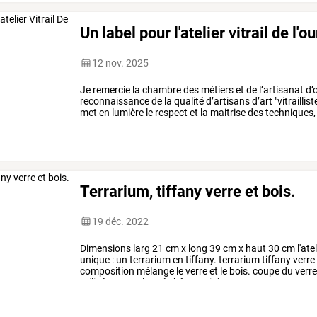
Un label pour l'atelier vitrail de l'o
12 nov. 2025
Je remercie la chambre des métiers et de l’artisanat d’
reconnaissance de la qualité d’artisans d’art "vitraillist
met en lumière le respect et la maitrise des techniques,
la qualité du travail, je m'y engage.
Terrarium, tiffany verre et bois.
19 déc. 2022
Dimensions
larg
21
cm
x
long
39
cm
x
haut
30
cm
l'ate
unique
:
un
terrarium
en
tiffany.
terrarium
tiffany
verre
composition
mélange
le
verre
et
le
bois.
coupe
du
verr
utilisé
est
un
plaqué
chêne
traité
…