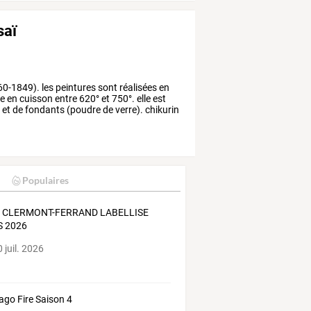
saï
60-1849).
les
peintures
sont
réalisées
en
ie
en
cuisson
entre
620°
et
750°.
elle
est
)
et
de
fondants
(poudre
de
verre).
chikurin
Populaires
 CLERMONT-FERRAND LABELLISE
S 2026
 juil. 2026
ago Fire Saison 4