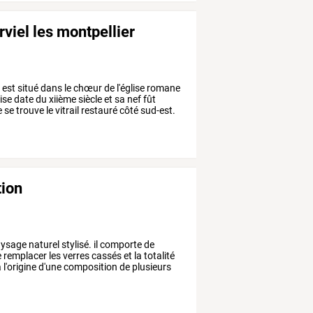
rviel les montpellier
é
est
situé
dans
le
chœur
de
l'église
romane
lise
date
du
xiième
siècle
et
sa
nef
fût
e
se
trouve
le
vitrail
restauré
côté
sud-est.
tion
ysage
naturel
stylisé.
il
comporte
de
e
remplacer
les
verres
cassés
et
la
totalité
à
l'origine
d'une
composition
de
plusieurs