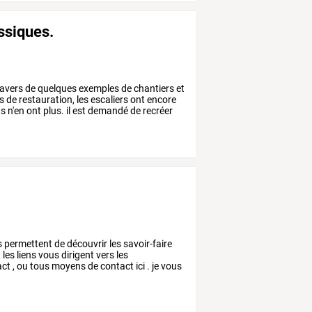
assiques.
avers
de
quelques
exemples
de
chantiers
et
s
de
restauration,
les
escaliers
ont
encore
ts
n'en
ont
plus.
il
est
demandé
de
recréer
s
permettent
de
découvrir
les
savoir-faire
t
les
liens
vous
dirigent
vers
les
act
,
ou
tous
moyens
de
contact
ici
.
je
vous