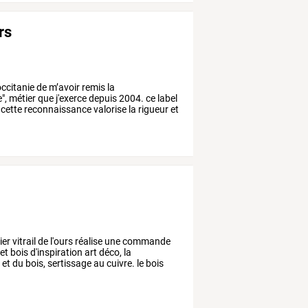
urs
occitanie de m’avoir remis la
e", métier que j'exerce depuis 2004. ce label
 cette reconnaissance valorise la rigueur et
lier
vitrail
de
l'ours
réalise
une
commande
et
bois
d'inspiration
art
déco,
la
e
et
du
bois,
sertissage
au
cuivre.
le
bois