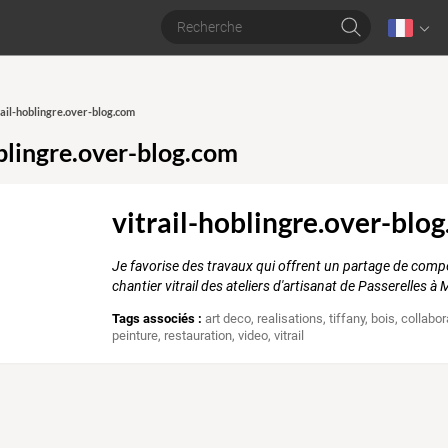
trail-hoblingre.over-blog.com
oblingre.over-blog.com
vitrail-hoblingre.over-blo
Je favorise des travaux qui offrent un partage de compéten
chantier vitrail des ateliers d'artisanat de Passerelles 
Tags associés :
art deco
,
realisations
,
tiffany
,
bois
,
collabor
peinture
,
restauration
,
video
,
vitrail