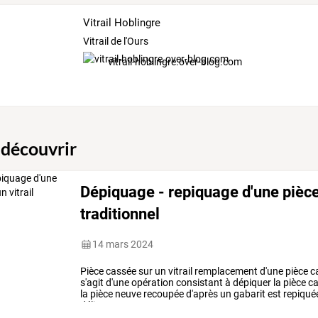
Vitrail Hoblingre
Vitrail de l'Ours
vitrail-hoblingre.over-blog.com
 découvrir
Dépiquage - repiquage d'une pièce 
traditionnel
14 mars 2024
Pièce
cassée
sur
un
vitrail
remplacement
d'une
pièce
c
s'agit
d'une
opération
consistant
à
dépiquer
la
pièce
ca
la
pièce
neuve
recoupée
d'après
un
gabarit
est
repiqué
délicatement
pour
ne
…