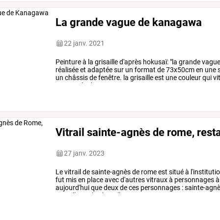
La grande vague de kanagawa
22 janv. 2021
Peinture
à
la
grisaille
d'après
hokusaï:
"la
grande
vagu
réalisée
et
adaptée
sur
un
format
de
73x50cm
en
une
s
un
châssis
de
fenêtre.
la
grisaille
est
une
couleur
qui
vit
composée
de
…
Vitrail sainte-agnès de rome, rest
27 janv. 2023
Le
vitrail
de
sainte-agnès
de
rome
est
situé
à
l'instituti
fut
mis
en
place
avec
d'autres
vitraux
à
personnages
à
aujourd'hui
que
deux
de
ces
personnages
:
sainte-agn
par
ailleurs,
la
chapelle
…