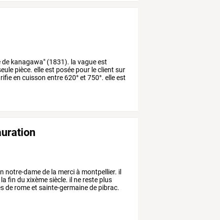
e
de
kanagawa"
(1831).
la
vague
est
eule
pièce.
elle
est
posée
pour
le
client
sur
rifie
en
cuisson
entre
620°
et
750°.
elle
est
auration
on
notre-dame
de
la
merci
à
montpellier.
il
la
fin
du
xixème
siècle.
il
ne
reste
plus
ès
de
rome
et
sainte-germaine
de
pibrac.