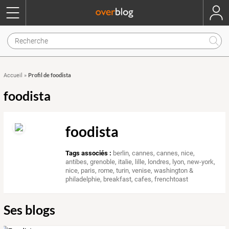
Profil de foodista
Accueil
»
foodista
foodista
Tags associés :
berlin
,
cannes
,
cannes, nice,
antibes
,
grenoble
,
italie
,
lille
,
londres
,
lyon
,
new-york
,
nice
,
paris
,
rome
,
turin
,
venise
,
washington &
philadelphie
,
breakfast
,
cafes
,
frenchtoast
Ses blogs