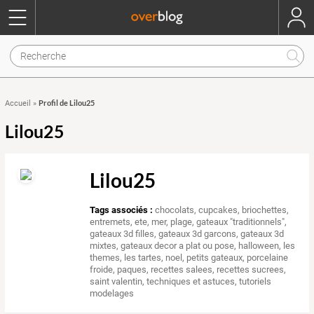
Profil de Lilou25
Accueil
»
Lilou25
Lilou25
Tags associés :
chocolats
,
cupcakes, briochettes
,
entremets
,
ete, mer, plage
,
gateaux "traditionnels"
,
gateaux 3d filles
,
gateaux 3d garcons
,
gateaux 3d
mixtes
,
gateaux decor a plat ou pose
,
halloween
,
les
themes
,
les tartes
,
noel
,
petits gateaux
,
porcelaine
froide
,
paques
,
recettes salees
,
recettes sucrees
,
saint valentin
,
techniques et astuces
,
tutoriels
modelages