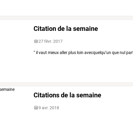
cadeau
un
peu
original
et
…
Citation de la semaine
27 févr. 2017
“ il vaut mieux aller plus loin avecquelqu’un que nul pa
Citations de la semaine
9 avr. 2018