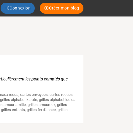
Connexion
Créer mon blog
particulièrement les points comptés que
eaux recus
,
cartes envoyees
,
cartes recues
,
,
grilles alphabet karate
,
grilles alphabet lucida
les amour-amitie
,
grilles amoureux
,
grilles
,
grilles enfants
,
grilles fin d'annee
,
grilles