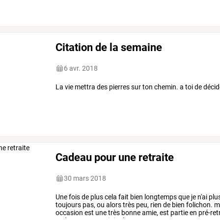
Citation de la semaine
6 avr. 2018
La vie mettra des pierres sur ton chemin. a toi de décid
Cadeau pour une retraite
30 mars 2018
Une
fois
de
plus
cela
fait
bien
longtemps
que
je
n'ai
plu
toujours
pas,
ou
alors
très
peu,
rien
de
bien
folichon.
m
occasion
est
une
très
bonne
amie,
est
partie
en
pré-ret