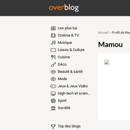
Les plus lus
Profil de M
Accueil
»
Cinéma & TV
Mamou
Musique
Loisirs & Culture
Cuisine
Déco
Beauté & santé
Mode
Jeux & Jeux Vidéo
High-tech et sciences
Sport
Société
Top des blogs