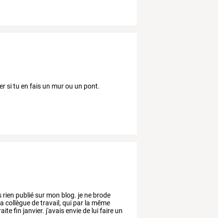
er si tu en fais un mur ou un pont.
s
rien
publié
sur
mon
blog.
je
ne
brode
a
collègue
de
travail,
qui
par
la
même
raite
fin
janvier.
j'avais
envie
de
lui
faire
un