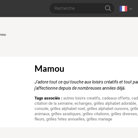
amou
Mamou
J'adore tout ce qui touche aux loisirs créatifs et tout 
j'affectionne depuis de nombreuses années déjà.
Tags associés :
autres loisirs creatifs
,
cadeaux offerts
,
cad
citation de la semaine
,
echanges
,
grilles alphabet adorable
console
,
grilles alphabet noel
,
grilles alphabet oursons
,
gril
animaux
,
grilles asiatiques
,
grilles citations
,
grilles diverses
fleurs
,
grilles fetes annuelles
,
grilles mariage