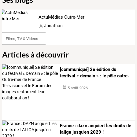
ActuMédias Outre-Mer
Jonathan
Films, TV & Vidéos
Articles à découvrir
[communiqué]
2e
édition
du
festival
«
demain
»
:
le
pôle
outre-
mer
de
…
5 août 2026
France : dazn acquiert les droits de
laliga jusqu'en 2029 !