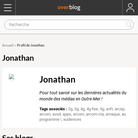
Profil de Jonathan
Accueil
»
Jonathan
Jonathan
Pour tout savoir sur les dernières actualités du
monde des médias en Outre-Mer !
Tags associés :
2g
,
3g
,
4g
,
4g fixe
,
5g
,
anfr
,
arcep
,
arcom
,
avod
,
apps
,
arcom
,
arcom-cta
,
arnaque
,
au
programme !
,
audiences
Ses blogs