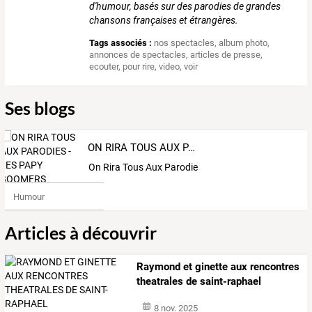
d'humour, basés sur des parodies de grandes
chansons françaises et étrangères.
Tags associés :
nos spectacles
,
album photo
,
annonces de spectacles
,
articles de presse
,
ecouter
,
pour rire
,
video
,
voir
Ses blogs
ON RIRA TOUS AUX PARODIES - LES PAPY BOOMERS
On Rira Tous Aux Parodies- Les Papy Boomers
Humour
Articles à découvrir
Raymond et ginette aux rencontres
theatrales de saint-raphael
8 nov. 2025