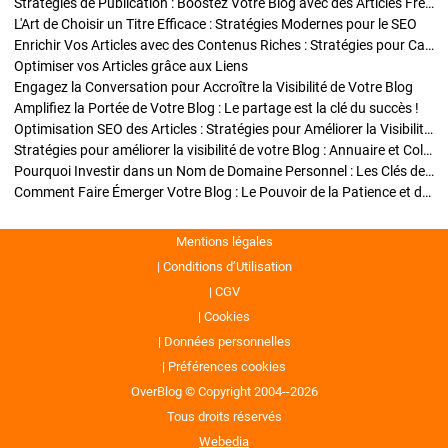
Stratégies de Publication : Boostez Votre Blog avec des Articles Fréquents et Exclusifs
L'Art de Choisir un Titre Efficace : Stratégies Modernes pour le SEO
Enrichir Vos Articles avec des Contenus Riches : Stratégies pour Captiver et Optimiser
Optimiser vos Articles grâce aux Liens
Engagez la Conversation pour Accroître la Visibilité de Votre Blog
Amplifiez la Portée de Votre Blog : Le partage est la clé du succès !
Optimisation SEO des Articles : Stratégies pour Améliorer la Visibilité de Votre Blog
Stratégies pour améliorer la visibilité de votre Blog : Annuaire et Collaborations
Pourquoi Investir dans un Nom de Domaine Personnel : Les Clés de la Réussite de Votre Blog
Comment Faire Émerger Votre Blog : Le Pouvoir de la Patience et de la Persévérance
Mentions légales
Conditions d’Utilisation
CGV
Cookies
Données personnelles
Préférences cookies
OverBlog © Copyright 2004--2026
Tous droits réservés
Webedia