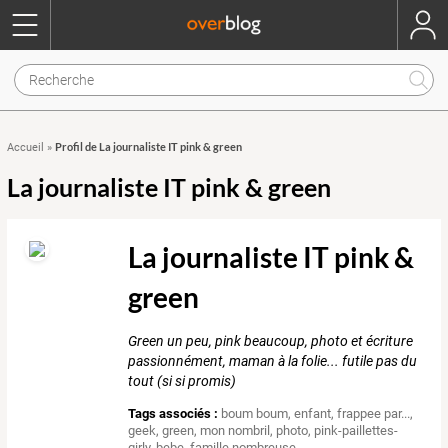
Profil de La journaliste IT pink & green
Accueil
»
La journaliste IT pink & green
La journaliste IT pink &
green
Green un peu, pink beaucoup, photo et écriture
passionnément, maman à la folie... futile pas du
tout (si si promis)
Tags associés :
boum boum
,
enfant
,
frappee par...
,
geek
,
green
,
mon nombril
,
photo
,
pink-paillettes-
girly
,
bebe
,
famille nombreuse