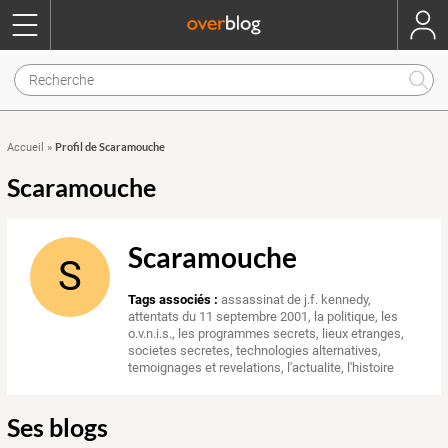
Profil de Scaramouche
Accueil
»
Scaramouche
Scaramouche
S
Tags associés :
assassinat de j.f. kennedy
,
attentats du 11 septembre 2001
,
la politique
,
les
o.v.n.i.s.
,
les programmes secrets
,
lieux etranges
,
societes secretes
,
technologies alternatives
,
temoignages et revelations
,
l'actualite
,
l'histoire
Ses blogs