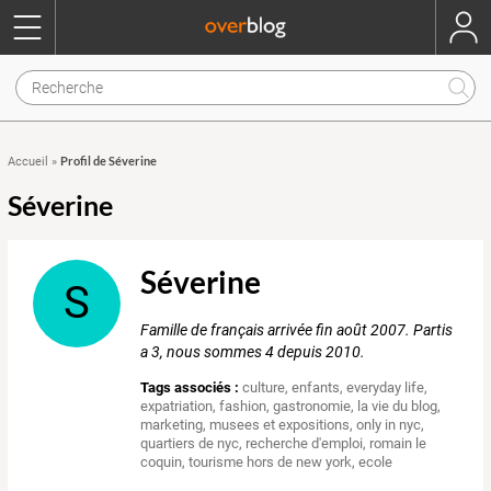
Profil de Séverine
Accueil
»
Séverine
Séverine
S
Famille de français arrivée fin août 2007. Partis
a 3, nous sommes 4 depuis 2010.
Tags associés :
culture
,
enfants
,
everyday life
,
expatriation
,
fashion
,
gastronomie
,
la vie du blog
,
marketing
,
musees et expositions
,
only in nyc
,
quartiers de nyc
,
recherche d'emploi
,
romain le
coquin
,
tourisme hors de new york
,
ecole